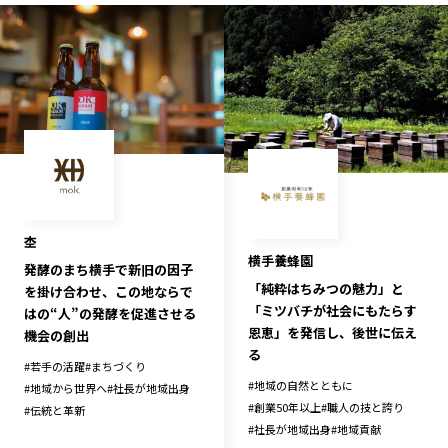
長野エリア
岐阜エリア
静岡エリア
愛知エリア
三重エリア
滋賀エリア
京都エリア
大阪市エリア
北摂エリア
堺・泉州エリア
河内エリア
兵庫エリア
奈良エリア
和歌山エリア
杢
鳥取エリア
島根エリア
横手養蜂園
発酵のまち横手で新旧の因子
岡山エリア
広島エリア
「純粋はちみつの魅力」と
を掛け合わせ、この地ならで
山口エリア
徳島エリア
「ミツバチが社会にもたらす
はの“人”の発酵を促進させる
恩恵」を発信し、後世に伝え
香川エリア
愛媛エリア
機会の創出
る
高知エリア
福岡エリア
#
若手の活躍
#
まちづくり
#
地域の自然とともに
#
地域から世界へ
#
社長が地域出身
佐賀エリア
長崎エリア
#
創業50年以上
#
職人の技と誇り
#
伝統と革新
熊本エリア
大分エリア
#
社長が地域出身
#
地域貢献