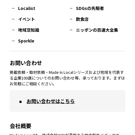
長崎
エリア
広島
エリア
堺・泉州
エリア
岐阜
エリア
多摩
エリア
Localist
SDGsの先駆者
イベント
飲食店
熊本
エリア
山口
エリア
河内
エリア
静岡
エリア
神奈川
エリア
地域豆知識
ニッポンの百選大全集
Sporkle
大分
エリア
徳島
エリア
兵庫
エリア
愛知
エリア
山梨
エリア
お問い合わせ
掲載依頼・取材依頼・Made In Localシリーズおよび地域を代表す
宮崎
エリア
香川
エリア
奈良
エリア
三重
エリア
る企業100選についてのお問い合わせ等、承っております。まずは
お気軽にご相談ください。
お問い合わせはこちら
鹿児島
エリア
愛媛
エリア
和歌山
エリア
会社概要
沖縄
エリア
高知
エリア