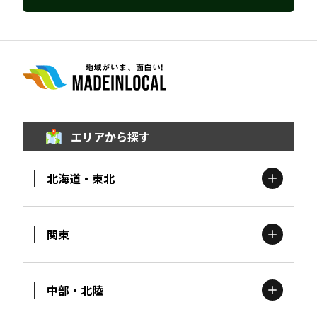
エリアから探す
北海道・東北
関東
北海道
エリア
中部・北陸
茨城
エリア
青森
エリア