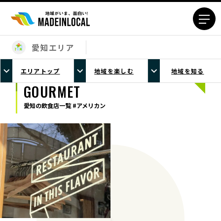
愛知エリア
エリアから探す
エリアトップ
地域を楽しむ
地域を知る
北海道エリア
青森エリア
GOURMET
岩手エリア
宮城エリア
愛知の飲食店一覧 #アメリカン
秋田エリア
山形エリア
福島エリア
茨城エリア
栃木エリア
群馬エリア
埼玉エリア
千葉エリア
東京23区エリア
多摩エリア
神奈川エリア
新潟エリア
富山エリア
石川エリア
福井エリア
山梨エリア