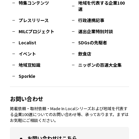
特集コンテンツ
地域を代表する企業100
選
佐賀
エリア
岡山
エリア
北摂
エリア
長野
エリア
東京23区
エリア
福島
エリア
プレスリリース
行政連携記事
MILCプロジェクト
選出企業特別対談
長崎
エリア
広島
エリア
堺・泉州
エリア
岐阜
エリア
多摩
エリア
Localist
SDGsの先駆者
イベント
飲食店
熊本
エリア
山口
エリア
河内
エリア
静岡
エリア
神奈川
エリア
地域豆知識
ニッポンの百選大全集
Sporkle
大分
エリア
徳島
エリア
兵庫
エリア
愛知
エリア
山梨
エリア
お問い合わせ
掲載依頼・取材依頼・Made In Localシリーズおよび地域を代表す
宮崎
エリア
香川
エリア
奈良
エリア
三重
エリア
る企業100選についてのお問い合わせ等、承っております。まずは
お気軽にご相談ください。
お問い合わせはこちら
鹿児島
エリア
愛媛
エリア
和歌山
エリア