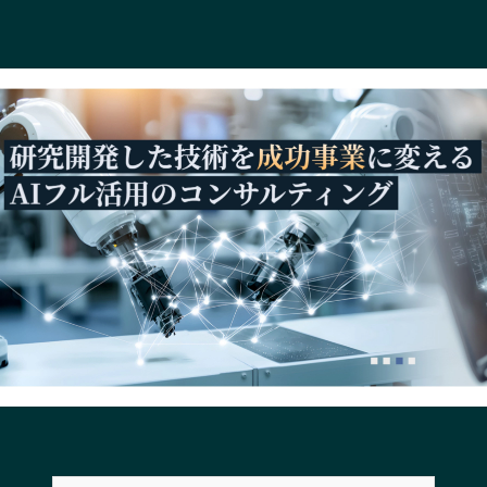
長野エリア
岐阜エリア
静岡エリア
愛知エリア
三重エリア
滋賀エリア
京都エリア
大阪市エリア
北摂エリア
堺・泉州エリア
河内エリア
兵庫エリア
奈良エリア
和歌山エリア
鳥取エリア
島根エリア
岡山エリア
広島エリア
山口エリア
徳島エリア
香川エリア
愛媛エリア
高知エリア
福岡エリア
佐賀エリア
長崎エリア
熊本エリア
大分エリア