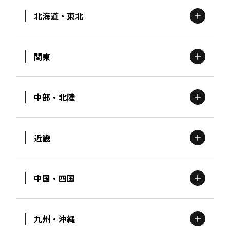
北海道・東北
関東
北海道
エリア
中部・北陸
茨城
エリア
青森
エリア
近畿
新潟
エリア
栃木
エリア
岩手
エリア
中国・四国
滋賀
エリア
富山
エリア
群馬
エリア
宮城
エリア
九州・沖縄