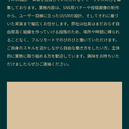
集しております。業務内容は、SNS用バナーや投稿画像の制作
から、ユーザー目線に立ったUI/UXの設計、そしてそれに基づ
いた実装まで幅広くお任せします。弊社は社員はまだおらず自
由度高く組織を作っていける段階のため、場所や時間に縛られ
ることなく、フルリモートでのびのびと働いていただけます。
ご自身のスキルを活かしながら自由な働き方をしたい方、主体
的に業務に取り組める方を歓迎しています。興味をお持ちいた
だけましたらぜひご連絡ください。