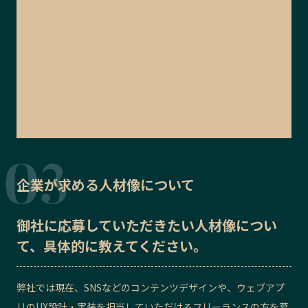
企業が求める人材像について
御社に応募していただきたい
人材像
につい
て、具体的に教えてください。
弊社では現在、SNSなどのコンテンツデザインや、ウェブアプ
リのUX設計・実装を担当していただけるフリーランスの方を募