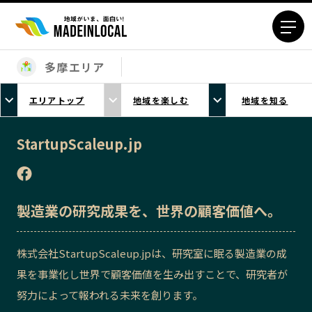
多摩エリア
エリアから探す
エリアトップ
地域を楽しむ
地域を知る
北海道エリア
青森エリア
岩手エリア
宮城エリア
StartupScaleup.jp
秋田エリア
山形エリア
福島エリア
茨城エリア
栃木エリア
群馬エリア
製造業の研究成果を、世界の顧客価値へ。
埼玉エリア
千葉エリア
東京23区エリア
多摩エリア
株式会社StartupScaleup.jpは、研究室に眠る製造業の成
神奈川エリア
新潟エリア
果を事業化し世界で顧客価値を生み出すことで、研究者が
富山エリア
石川エリア
努力によって報われる未来を創ります。
福井エリア
山梨エリア