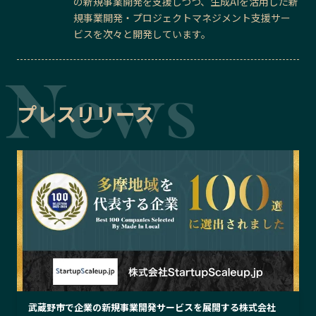
の新規事業開発を支援しつつ、生成AIを活用した新
規事業開発・プロジェクトマネジメント支援サー
ビスを次々と開発しています。
プレスリリース
武蔵野市で企業の新規事業開発サービスを展開する株式会社