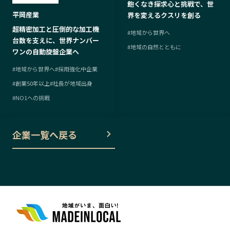
飽くなき探求心と挑戦で、世
平岡産業
界を変えるクスリを創る
超精密加工と圧倒的な加工機
#
地域から世界へ
台数を支えに、世界ナンバー
#
地域の自然とともに
ワンの自動旋盤企業へ
#
地域から世界へ
#
採用強化中企業
#
創業50年以上
#
社長が地域出身
#
NO1への挑戦
企業一覧へ戻る