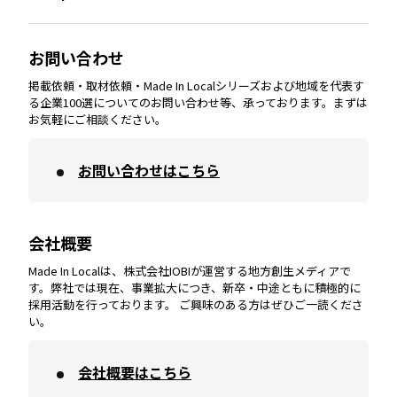
大分
エリア
徳島
エリア
兵庫
エリア
愛知
エリア
山梨
エリア
お問い合わせ
掲載依頼・取材依頼・Made In Localシリーズおよび地域を代表す
宮崎
エリア
香川
エリア
奈良
エリア
三重
エリア
る企業100選についてのお問い合わせ等、承っております。まずは
お気軽にご相談ください。
お問い合わせはこちら
鹿児島
エリア
愛媛
エリア
和歌山
エリア
会社概要
沖縄
エリア
高知
エリア
Made In Localは、株式会社IOBIが運営する地方創生メディアで
す。弊社では現在、事業拡大につき、新卒・中途ともに積極的に
採用活動を行っております。 ご興味のある方はぜひご一読くださ
い。
会社概要はこちら