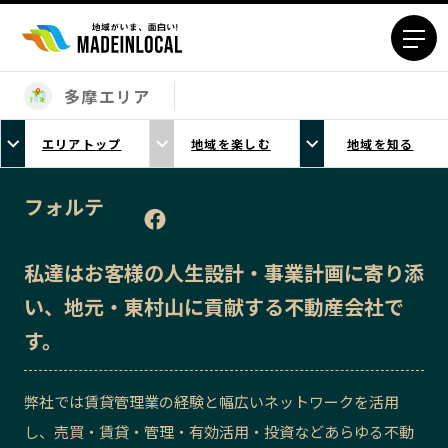
多摩エリア
エリアから探す
エリアトップ
地域を楽しむ
地域を知る
北海道エリア
青森エリア
岩手エリア
宮城エリア
フォルテ
秋田エリア
山形エリア
福島エリア
茨城エリア
私達はお客様の人生設計・事業計画に寄り添
栃木エリア
群馬エリア
い、地元・東村山に貢献する不動産会社で
埼玉エリア
千葉エリア
す。
東京23区エリア
多摩エリア
神奈川エリア
新潟エリア
弊社では賃貸管理業の経験と幅広いネットワークを活用
富山エリア
石川エリア
し、売買・賃貸・管理・有効活用・投資などあらゆる不動
福井エリア
山梨エリア