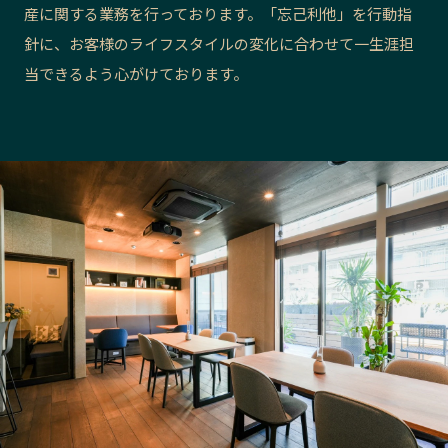
産に関する業務を行っております。「忘己利他」を行動指
長野エリア
岐阜エリア
針に、お客様のライフスタイルの変化に合わせて一生涯担
静岡エリア
愛知エリア
当できるよう心がけております。
三重エリア
滋賀エリア
京都エリア
大阪市エリア
北摂エリア
堺・泉州エリア
河内エリア
兵庫エリア
奈良エリア
和歌山エリア
鳥取エリア
島根エリア
岡山エリア
広島エリア
山口エリア
徳島エリア
香川エリア
愛媛エリア
高知エリア
福岡エリア
佐賀エリア
長崎エリア
熊本エリア
大分エリア