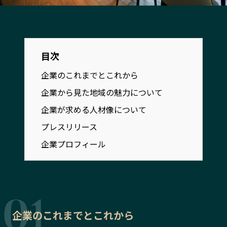
宮崎エリア
鹿児島エリア
沖縄エリア
目次
カテゴリから探す
企業のこれまでとこれから
特集コンテンツ
地域を代表する 企業100選
企業から見た地域の魅力について
プレスリリース
行政連携記事
企業が求める人材像について
MILCプロジェクト
選出企業特別対談
プレスリリース
Localist
SDGsの先駆者
企業プロフィール
イベント
飲食店
地域豆知識
ニッポンの百選大全集
Sporkle
企業のこれまでとこれから
「人」から探す