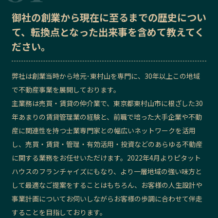
記事ライター
アンバサダー
御社の
創業から現在に至るまでの歴史
につい
て、転換点となった出来事を含めて教えてく
ださい。
お問い合わせ
会社概要
弊社は創業当時から地元･東村山を専門に、30年以上この地域
で不動産事業を展開しております。
主業務は売買・賃貸の仲介業で、東京都東村山市に根ざした30
年あまりの賃貸管理業の経験と、前職で培った大手企業や不動
産に関連性を持つ士業専門家との幅広いネットワークを活用
し、売買・賃貸・管理・有効活用・投資などのあらゆる不動産
に関する業務をお任せいただけます。2022年4月よりピタット
ハウスのフランチャイズにもなり、より一層地域の強い味方と
して最適なご提案をすることはもちろん、お客様の人生設計や
事業計画についてお伺いしながらお客様の歩調に合わせて伴走
することを目指しております。