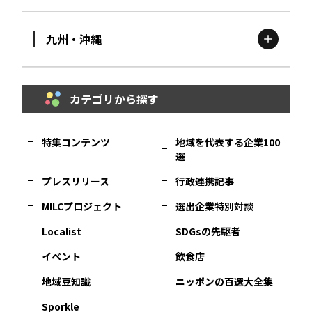
滋賀
エリア
富山
エリア
群馬
エリア
宮城
エリア
九州・沖縄
鳥取
エリア
京都
エリア
石川
エリア
埼玉
エリア
秋田
エリア
カテゴリから探す
福岡
エリア
島根
エリア
大阪市
エリア
福井
エリア
千葉
エリア
山形
エリア
特集コンテンツ
地域を代表する企業100
選
佐賀
エリア
岡山
エリア
北摂
エリア
長野
エリア
東京23区
エリア
福島
エリア
プレスリリース
行政連携記事
MILCプロジェクト
選出企業特別対談
長崎
エリア
広島
エリア
堺・泉州
エリア
岐阜
エリア
多摩
エリア
Localist
SDGsの先駆者
イベント
飲食店
熊本
エリア
山口
エリア
河内
エリア
静岡
エリア
神奈川
エリア
地域豆知識
ニッポンの百選大全集
Sporkle