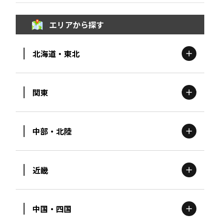
エリアから探す
北海道・東北
関東
北海道
エリア
中部・北陸
茨城
エリア
青森
エリア
近畿
新潟
エリア
栃木
エリア
岩手
エリア
中国・四国