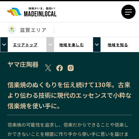
滋賀エリア
エリアから探す
エリアトップ
地域を楽しむ
地域を知る
北海道エリア
青森エリア
岩手エリア
宮城エリア
ヤマ庄陶器
秋田エリア
山形エリア
福島エリア
茨城エリア
信楽焼のぬくもりを伝え続けて130年。古来
栃木エリア
群馬エリア
より伝わる技術に現代のエッセンスで小粋な
埼玉エリア
千葉エリア
信楽焼を使い手に。
東京23区エリア
多摩エリア
神奈川エリア
新潟エリア
信楽焼の可能性を追求し、信楽だからできることや信楽し
富山エリア
石川エリア
かできないことを根底に作り手から使い手に思いを届けま
福井エリア
山梨エリア