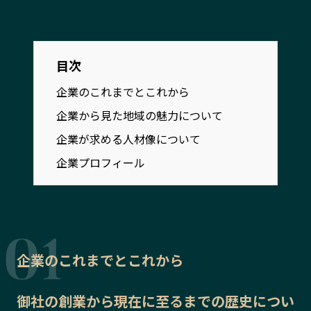
宮崎エリア
鹿児島エリア
沖縄エリア
目次
カテゴリから探す
企業のこれまでとこれから
企業から見た地域の魅力について
特集コンテンツ
地域を代表する 企業100選
企業が求める人材像について
プレスリリース
行政連携記事
MILCプロジェクト
選出企業特別対談
企業プロフィール
Localist
SDGsの先駆者
イベント
飲食店
地域豆知識
ニッポンの百選大全集
Sporkle
企業のこれまでとこれから
御社の
創業から現在に至るまでの歴史
につい
「人」から探す