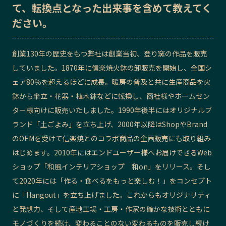
て、転換点となった出来事を含めて教えてく
記事ライター
アンバサダー
ださい。
お問い合わせ
会社概要
創業130年の歴史をもつ弊社は創業当初、登り窯の作品を販売
していました。1870年に信楽焼火鉢の卸販売を開始し、全国シ
ェア80％を超えるほどに成長。暖房の普及と共に生産商品を火
鉢から傘立・花器・植木鉢などに転換し、商社様やホームセン
ター様向けに販売いたしました。1990年後半にはオリジナルブ
ランド「土ごよみ」を立ち上げ、2000年以降はShopやBrand
のOEMを受けて信楽焼とのコラボ商品の企画販売にも取り組み
はじめます。2010年にはエンドユーザー様へお届けできるWeb
ショップ「和風インテリアショップ 和on」をリリース。そし
て2020年には「作る・食べるをもっと楽しむ！」をコンセプト
に「Hangout」を立ち上げました。これからもオリジナリティ
と発想力、そして産地工場・工房・作家の確かな技術とともに
モノづくりを続け、変わることのない変わるものを販売し続け