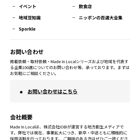
イベント
飲食店
熊本
エリア
山口
エリア
河内
エリア
静岡
エリア
神奈川
エリア
地域豆知識
ニッポンの百選大全集
Sporkle
大分
エリア
徳島
エリア
兵庫
エリア
愛知
エリア
山梨
エリア
お問い合わせ
掲載依頼・取材依頼・Made In Localシリーズおよび地域を代表す
宮崎
エリア
香川
エリア
奈良
エリア
三重
エリア
る企業100選についてのお問い合わせ等、承っております。まずは
お気軽にご相談ください。
お問い合わせはこちら
鹿児島
エリア
愛媛
エリア
和歌山
エリア
会社概要
沖縄
エリア
高知
エリア
Made In Localは、株式会社IOBIが運営する地方創生メディアで
す。弊社では現在、事業拡大につき、新卒・中途ともに積極的に
採用活動を行っております。 ご興味のある方はぜひご一読くださ