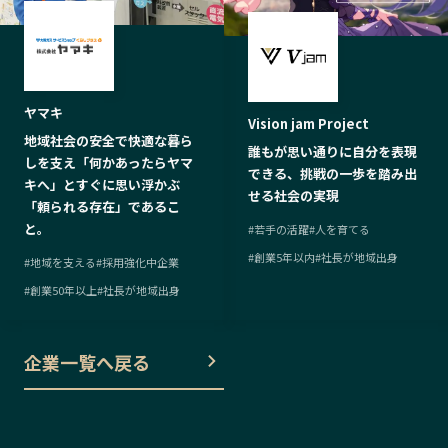
ヤマキ
Vision jam Project
地域社会の安全で快適な暮ら
誰もが思い通りに自分を表現
しを支え「何かあったらヤマ
できる、挑戦の一歩を踏み出
キへ」とすぐに思い浮かぶ
せる社会の実現
「頼られる存在」であるこ
と。
#
若手の活躍
#
人を育てる
#
創業5年以内
#
社長が地域出身
#
地域を支える
#
採用強化中企業
#
創業50年以上
#
社長が地域出身
企業一覧へ戻る