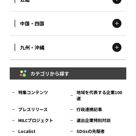
新潟
エリア
栃木
エリア
岩手
エリア
中国・四国
滋賀
エリア
富山
エリア
群馬
エリア
宮城
エリア
九州・沖縄
鳥取
エリア
京都
エリア
石川
エリア
埼玉
エリア
秋田
エリア
カテゴリから探す
福岡
エリア
島根
エリア
大阪市
エリア
福井
エリア
千葉
エリア
山形
エリア
特集コンテンツ
地域を代表する企業100
選
佐賀
エリア
岡山
エリア
北摂
エリア
長野
エリア
東京23区
エリア
福島
エリア
プレスリリース
行政連携記事
MILCプロジェクト
選出企業特別対談
長崎
エリア
広島
エリア
堺・泉州
エリア
岐阜
エリア
多摩
エリア
Localist
SDGsの先駆者