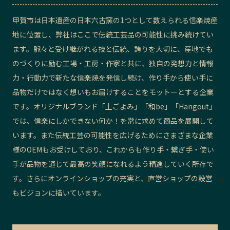
甲賀市は日本遺産の日本六古窯の1つとして数えられる信楽焼産
地に位置し、弊社はここで伝統工芸品の可能性に挑み続けてい
ます。脈々と受け継がれる技と伝統、誇りを大切に、産地でも
のづくりに励む工場・工房・作家と共に、独自の発想力と情報
力・行動力で新たな信楽焼を発信し続け、作り手から使い手に
品物だけではなく想いもお届けすることをモットーとする企業
です。オリジナルブランド「土ごよみ」「和be」「Hangout」
では、信楽にしかできない何か！を常に求めて商品を展開して
います。また伝統工芸の可能性を広げるためにさまざまな企業
様のOEMもお受けしており、これからも作り手・繋ぎ手・使い
手が品物を通じて最高の笑顔になれるよう精進していく所存で
す。さらにオンラインショップの充実と、直営ショップの設営
もビジョンに描いています。