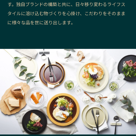
す。独自ブランドの構築と共に、日々移り変わるライフス
長野エリア
岐阜エリア
タイルに溶け込む物づくりを心掛け、こだわりをそのまま
静岡エリア
愛知エリア
に様々な品を世に送り出します。
三重エリア
滋賀エリア
京都エリア
大阪市エリア
北摂エリア
堺・泉州エリア
河内エリア
兵庫エリア
奈良エリア
和歌山エリア
鳥取エリア
島根エリア
岡山エリア
広島エリア
山口エリア
徳島エリア
香川エリア
愛媛エリア
高知エリア
福岡エリア
佐賀エリア
長崎エリア
熊本エリア
大分エリア