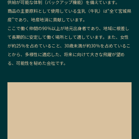
供給が可能な体制（バックアップ機能）を備えています。
商品の主要原料として使用している生乳（牛乳）は“全て宮城県
産”であり、地産地消に貢献しています。
ここで働く仲間の90％以上が地元出身者であり、地域に根差し
て長期的に安定して働く場所として適しています。また、女性
が約25％を占めていること、30歳未満が約30％を占めているこ
とから、多様性に適応した、将来に向けて大きな飛躍が望め
る、可能性を秘めた会社です。