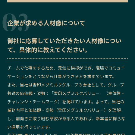
企業が求める人材像について
御社に応募していただきたい
人材像
につい
て、具体的に教えてください。
チームで仕事をするため、元気に挨拶ができ、職場でコミュニ
ケーションをとりながら仕事ができる人を求めています。
また、当社は雪印メグミルクグループの会社として、グループ
共通の価値観・姿勢：「雪印メグミルクバリュー」（主体性・
チャレンジ・チームワーク）を掲げています。よって、当社の
業務内容と価値観・姿勢（雪印メグミルクバリュー）を理解
し、前向きに取り組む意欲がある人であれば、新卒者に拘らな
い採用を行っています。