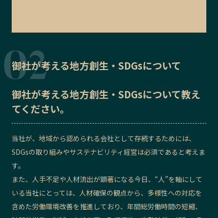
御社が考える地方創生・SDGsについて
御社が考える地方創生・SDGsについて教え
てください。
当社が、地域から認められる会社として存続するためには、
SDGsの取り組みやサステナビリティ経営は必須であると考えま
す。
また、人手不足や人材流出が顕著になる今日、“人”を軸にして
いる当社にとっては、人材確保の観点から、多様性への対応を
含めた労働環境改善を推進しており、年間総労働時間の短縮、