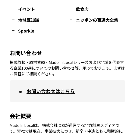
イベント
飲食店
熊本
エリア
山口
エリア
河内
エリア
静岡
エリア
神奈川
エリア
地域豆知識
ニッポンの百選大全集
Sporkle
大分
エリア
徳島
エリア
兵庫
エリア
愛知
エリア
山梨
エリア
お問い合わせ
掲載依頼・取材依頼・Made In Localシリーズおよび地域を代表す
宮崎
エリア
香川
エリア
奈良
エリア
三重
エリア
る企業100選についてのお問い合わせ等、承っております。まずは
お気軽にご相談ください。
お問い合わせはこちら
鹿児島
エリア
愛媛
エリア
和歌山
エリア
会社概要
沖縄
エリア
高知
エリア
Made In Localは、株式会社IOBIが運営する地方創生メディアで
す。弊社では現在、事業拡大につき、新卒・中途ともに積極的に