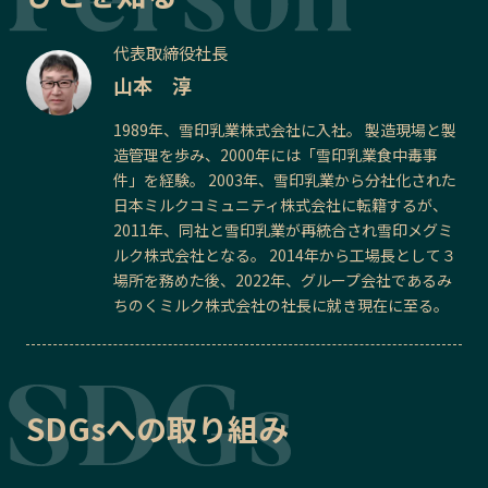
代表取締役社長
山本 淳
1989年、雪印乳業株式会社に入社。 製造現場と製
造管理を歩み、2000年には「雪印乳業食中毒事
件」を経験。 2003年、雪印乳業から分社化された
日本ミルクコミュニティ株式会社に転籍するが、
2011年、同社と雪印乳業が再統合され雪印メグミ
ルク株式会社となる。 2014年から工場長として３
場所を務めた後、2022年、グループ会社であるみ
ちのくミルク株式会社の社長に就き現在に至る。
SDGsへの取り組み