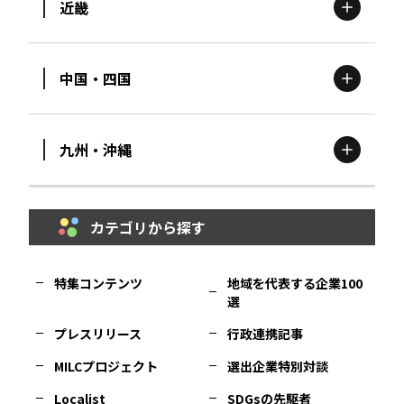
近畿
新潟
エリア
栃木
エリア
岩手
エリア
中国・四国
滋賀
エリア
富山
エリア
群馬
エリア
宮城
エリア
九州・沖縄
鳥取
エリア
京都
エリア
石川
エリア
埼玉
エリア
秋田
エリア
カテゴリから探す
福岡
エリア
島根
エリア
大阪市
エリア
福井
エリア
千葉
エリア
山形
エリア
特集コンテンツ
地域を代表する企業100
選
佐賀
エリア
岡山
エリア
北摂
エリア
長野
エリア
東京23区
エリア
福島
エリア
プレスリリース
行政連携記事
MILCプロジェクト
選出企業特別対談
長崎
エリア
広島
エリア
堺・泉州
エリア
岐阜
エリア
多摩
エリア
Localist
SDGsの先駆者