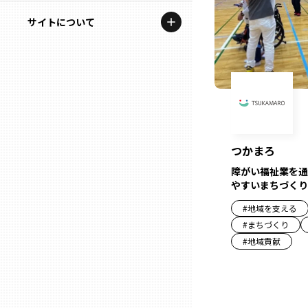
地域を代表する企業100選
記事ライター
サイトについて
岩手
プレスリリース
アンバサダー
私たちの理念
宮城
行政連携記事
お問い合わせ
MILCプロジェクト
秋田
運営会社情報
選出企業特別対談
つかまろ
山形
Localist
障がい福祉業を通
やすいまちづくり
SDGsの先駆者
福島
#
地域を支える
イベント
#
まちづくり
茨城
#
地域貢献
飲食店
栃木
地域豆知識