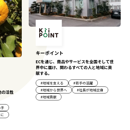
キーポイント
ECを通じ、商品やサービスを全国そして世
界中に届け、関わるすべての人と地域に貢
献する。
#
地域を支える
#
若手の活躍
#
地域から世界へ
#
社長が地域出身
地の活性
#
地域貢献
い手
もに