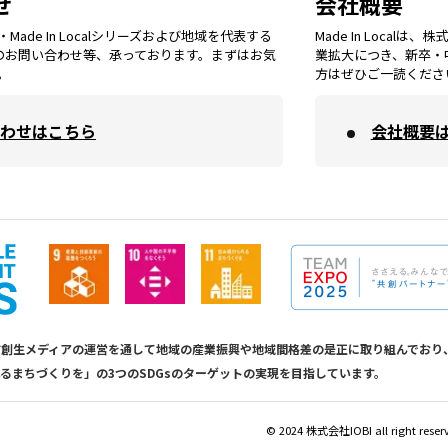
せ
会社概要
福岡
エリア
ade In Localシリーズおよび地域を代表する
Made In Loca
島根
エリア
大阪市
エリア
てのお問い合わせ等、承っております。まずはお気
業拡大につき、新卒・
福井
エリア
千葉
エリア
。
方はぜひご一読くださ
山形
エリア
佐賀
エリア
岡山
エリア
わせはこちら
会社概要
北摂
エリア
長野
エリア
東京23区
エリア
福島
エリア
長崎
エリア
広島
エリア
堺・泉州
エリア
岐阜
エリア
多摩
エリア
熊本
エリア
山口
エリア
河内
エリア
静岡
エリア
神奈川
エリア
calは地方創生メディアの運営を通して地域の産業振興や地域間格差の是正に取り組んで
るまちづくりを」の3つのSDGsのターゲットの実現を目指しています。
大分
エリア
徳島
エリア
兵庫
エリア
愛知
エリア
山梨
エリア
©︎ 2024 株式会社IOBI all right reser