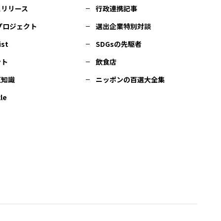
スリリース
行政連携記事
Cプロジェクト
選出企業特別対談
ist
SDGsの先駆者
ント
飲食店
豆知識
ニッポンの百選大全集
le