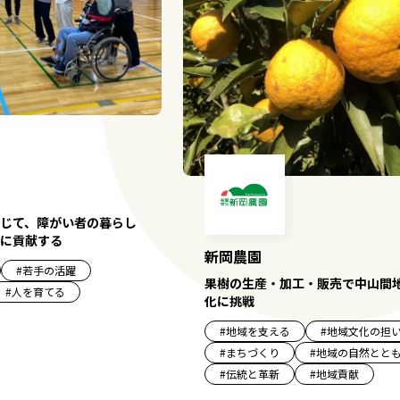
じて、障がい者の暮らし
に貢献する
新岡農園
#
若手の活躍
果樹の生産・加工・販売で中山間
#
人を育てる
化に挑戦
#
地域を支える
#
地域文化の担
#
まちづくり
#
地域の自然とと
#
伝統と革新
#
地域貢献