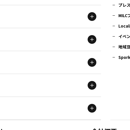
プレ
MIL
北海道
エリア
Local
イベ
地域
茨城
エリア
青森
エリア
Spork
新潟
エリア
栃木
エリア
岩手
エリア
滋賀
エリア
富山
エリア
群馬
エリア
宮城
エリア
鳥取
エリア
京都
エリア
石川
エリア
埼玉
エリア
秋田
エリア