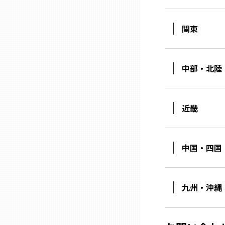
関東
石川
福井
中部・北陸
山梨
近畿
長野
中国・四国
岐阜
静岡
九州・沖縄
愛知