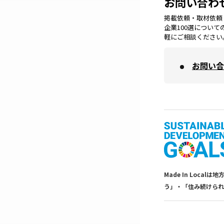
お問い合わ
掲載依頼・取材依頼・M
三重
企業100選につい
軽にご相談ください
滋賀
お問い合
京都
大阪市
北摂
Made In Lo
堺・泉州
う」・「住み続けられ
河内