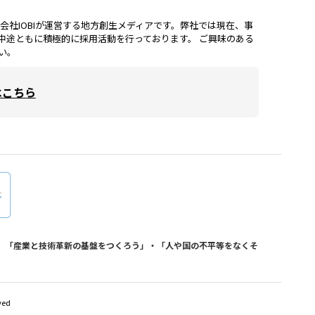
lは、株式会社IOBIが運営する地方創生メディアです。弊社では現在、事
中途ともに積極的に採用活動を行っております。 ご興味のある
い。
はこちら
おり、「産業と技術革新の基盤をつくろう」・「人や国の不平等をなくそ
ved