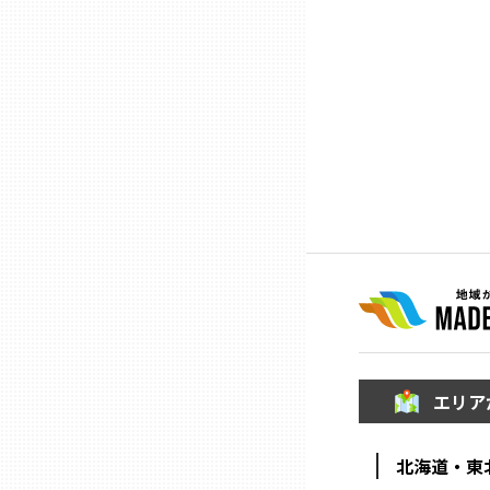
ニッポンの百選大全集
群馬
Sporkle
埼玉
千葉
東京23区
多摩地域
神奈川
エリア
新潟
北海道・東
富山