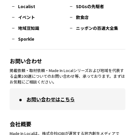
長崎
エリア
広島
エリア
堺・泉州
エリア
岐阜
エリア
多摩
エリア
Localist
SDGsの先駆者
イベント
飲食店
熊本
エリア
山口
エリア
河内
エリア
静岡
エリア
神奈川
エリア
地域豆知識
ニッポンの百選大全集
Sporkle
大分
エリア
徳島
エリア
兵庫
エリア
愛知
エリア
山梨
エリア
お問い合わせ
掲載依頼・取材依頼・Made In Localシリーズおよび地域を代表す
宮崎
エリア
香川
エリア
奈良
エリア
三重
エリア
る企業100選についてのお問い合わせ等、承っております。まずは
お気軽にご相談ください。
お問い合わせはこちら
鹿児島
エリア
愛媛
エリア
和歌山
エリア
会社概要
沖縄
エリア
高知
エリア
Made In Localは、株式会社IOBIが運営する地方創生メディアで