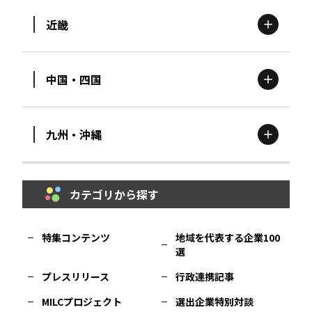
近畿
新潟
エリア
栃木
エリア
岩手
エリア
中国・四国
滋賀
エリア
富山
エリア
群馬
エリア
宮城
エリア
九州・沖縄
鳥取
エリア
京都
エリア
石川
エリア
埼玉
エリア
秋田
エリア
カテゴリから探す
福岡
エリア
島根
エリア
大阪市
エリア
福井
エリア
千葉
エリア
山形
エリア
特集コンテンツ
地域を代表する企業100
選
佐賀
エリア
岡山
エリア
北摂
エリア
長野
エリア
東京23区
エリア
福島
エリア
プレスリリース
行政連携記事
MILCプロジェクト
選出企業特別対談