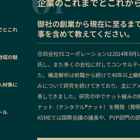
企業のこれまでとこれか
御社の
創業から現在に至るま
でとこれ
事を含めて教えてください。
合同会社YSコーポレーションは
2014年
地域の魅
託し、また多くの会社に対してコンサルテ
た。構造解析は前職から続けて40年以上継続
人材像に
みについて研究を続けてきており、主にアメ
表してきました。研究の中でナット緩みの
ナット（テンタクル®ナット）を開発（発
ール
ASMEでは国際会議の議長や、PVP部門