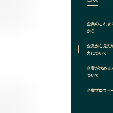
ニッポンの百選大全集
群馬
Sporkle
埼玉
企業のこれま
から
千葉
企業から見た
東京23区
力について
多摩地域
企業が求める
ついて
神奈川
企業プロフィ
新潟
富山