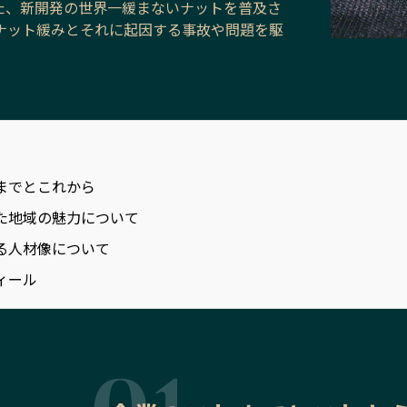
た、新開発の世界一緩まないナットを普及さ
ナット緩みとそれに起因する事故や問題を駆
。
までとこれから
た地域の魅力について
る人材像について
ィール