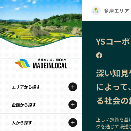
多摩エリア
YSコー
深い知見
によって
エリアから探す
る社会の
企画から探す
北海道
正しい技術を基
特集コンテンツ
人から探す
青森
グを通じて浸透