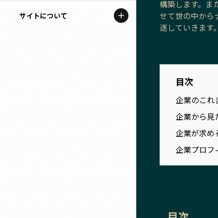
構築します。ま
地域を代表する企業100選
記事ライター
せて世の中から
サイトについて
岩手
プレスリリース
逐していきます
アンバサダー
私たちの理念
宮城
行政連携記事
お問い合わせ
MILCプロジェクト
秋田
目次
運営会社情報
選出企業特別対談
企業のこれ
山形
Localist
企業から見
企業が求め
SDGsの先駆者
福島
企業プロフ
イベント
茨城
飲食店
栃木
地域豆知識
目次