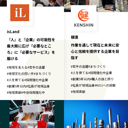
長野エリア
岐阜エリア
静岡エリア
愛知エリア
三重エリア
滋賀エリア
isLand
京都エリア
大阪市エリア
健進
『人』と『企業』の可能性を
北摂エリア
堺・泉州エリア
作業を通して現在と未来に安
最大限に広げ『必要なとこ
心と信頼を提供する企業を目
河内エリア
兵庫エリア
ろ』に『必要なサービス』を
指す
届ける
奈良エリア
和歌山エリア
#
若手の活躍
#
まちづくり
#
地域を支える
#
若手の活躍
鳥取エリア
島根エリア
#
人を育てる
#
採用強化中企業
#
地域文化の担い手
#
まちづくり
岡山エリア
広島エリア
#
創業5年以内
#
職人の技と誇り
#
人を育てる
#
採用強化中企業
#
社長が地域出身
#
NO1への挑戦
#
創業5年以内
#
社長が地域出身
山口エリア
徳島エリア
#
地域貢献
#
地域貢献
#
中途採用強化中
香川エリア
愛媛エリア
高知エリア
福岡エリア
佐賀エリア
長崎エリア
熊本エリア
大分エリア