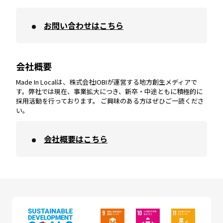
お問い合わせはこちら
鹿児島
エリア
愛媛
エリア
和歌山
エリア
会社概要
沖縄
エリア
高知
エリア
Made In Localは、株式会社IOBIが運営する地方創生メディアで
す。弊社では現在、事業拡大につき、新卒・中途ともに積極的に
採用活動を行っております。 ご興味のある方はぜひご一読くださ
い。
会社概要はこちら