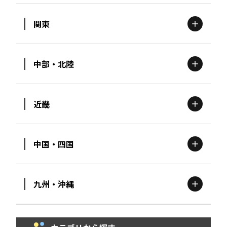
関東
北海道
エリア
中部・北陸
茨城
エリア
青森
エリア
近畿
新潟
エリア
栃木
エリア
岩手
エリア
中国・四国
滋賀
エリア
富山
エリア
群馬
エリア
宮城
エリア
九州・沖縄
鳥取
エリア
京都
エリア
石川
エリア
埼玉
エリア
秋田
エリア