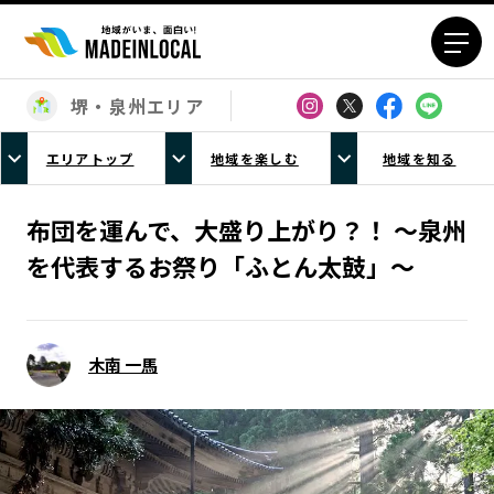
堺・泉州エリア
エリアから探す
エリアトップ
地域を楽しむ
地域を知る
北海道エリア
青森エリア
岩手エリア
宮城エリア
布団を運んで、大盛り上がり？！ 〜泉州
秋田エリア
山形エリア
を代表するお祭り「ふとん太鼓」〜
福島エリア
茨城エリア
栃木エリア
群馬エリア
埼玉エリア
千葉エリア
木南 一馬
東京23区エリア
多摩エリア
神奈川エリア
新潟エリア
富山エリア
石川エリア
福井エリア
山梨エリア