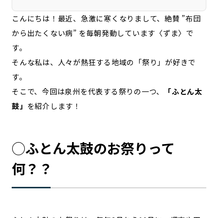
宮崎エリア
鹿児島エリア
こんにちは！最近、急激に寒くなりまして、絶賛 ”布団
沖縄エリア
から出たくない病” を毎朝発動しています〈ずま〉で
す。
カテゴリから探す
そんな私は、人々が熱狂する地域の「祭り」が好きで
す。
特集コンテンツ
地域を代表する 企業100選
そこで、今回は泉州を代表する祭りの一つ、
「ふとん太
プレスリリース
行政連携記事
鼓」
を紹介します！
MILCプロジェクト
選出企業特別対談
Localist
SDGsの先駆者
イベント
飲食店
◯ふとん太鼓のお祭りって
地域豆知識
ニッポンの百選大全集
何？？
Sporkle
「人」から探す