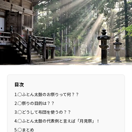
長野エリア
岐阜エリア
静岡エリア
愛知エリア
三重エリア
滋賀エリア
京都エリア
大阪市エリア
北摂エリア
堺・泉州エリア
河内エリア
兵庫エリア
奈良エリア
和歌山エリア
鳥取エリア
島根エリア
岡山エリア
広島エリア
目次
山口エリア
徳島エリア
1
.
◯ふとん太鼓のお祭りって何？？
香川エリア
愛媛エリア
2
.
◯祭りの目的は？？
高知エリア
福岡エリア
3
.
◯どうして布団を使うの？？
佐賀エリア
長崎エリア
4
.
◯ふとん太鼓の代表例と言えば「月見祭」！
熊本エリア
大分エリア
5
.
◯まとめ