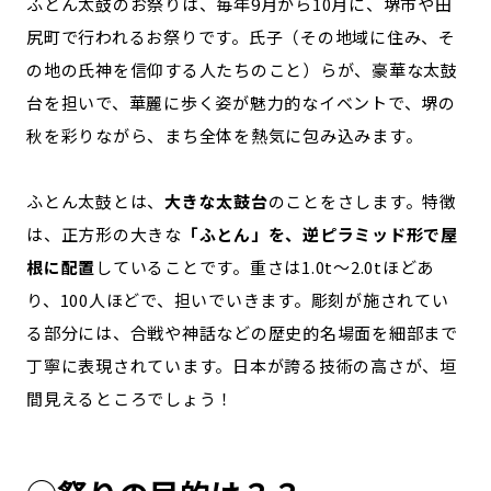
ふとん太鼓のお祭りは、毎年9月から10月に、堺市や田
記事ライター
アンバサダー
尻町で行われるお祭りです。氏子（その地域に住み、そ
の地の氏神を信仰する人たちのこと）らが、豪華な太鼓
台を担いで、華麗に歩く姿が魅力的なイベントで、堺の
お問い合わせ
会社概要
秋を彩りながら、まち全体を熱気に包み込みます。
ふとん太鼓とは、
大きな太鼓台
のことをさします。特徴
は、正方形の大きな
「ふとん」を、逆ピラミッド形で屋
根に配置
していることです。重さは1.0t〜2.0tほどあ
り、100人ほどで、担いでいきます。彫刻が施されてい
る部分には、合戦や神話などの歴史的名場面を細部まで
丁寧に表現されています。日本が誇る技術の高さが、垣
間見えるところでしょう！