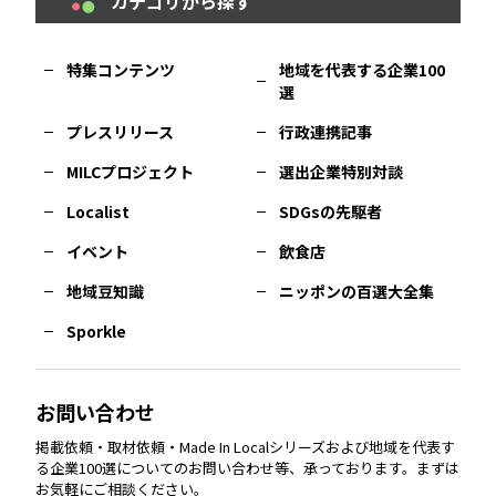
カテゴリから探す
福岡
エリア
島根
エリア
大阪市
エリア
福井
エリア
千葉
エリア
山形
エリア
特集コンテンツ
地域を代表する企業100
選
佐賀
エリア
岡山
エリア
北摂
エリア
長野
エリア
東京23区
エリア
福島
エリア
プレスリリース
行政連携記事
MILCプロジェクト
選出企業特別対談
長崎
エリア
広島
エリア
堺・泉州
エリア
岐阜
エリア
多摩
エリア
Localist
SDGsの先駆者
イベント
飲食店
熊本
エリア
山口
エリア
河内
エリア
静岡
エリア
神奈川
エリア
地域豆知識
ニッポンの百選大全集
Sporkle
大分
エリア
徳島
エリア
兵庫
エリア
愛知
エリア
山梨
エリア
お問い合わせ
掲載依頼・取材依頼・Made In Localシリーズおよび地域を代表す
宮崎
エリア
香川
エリア
奈良
エリア
三重
エリア
る企業100選についてのお問い合わせ等、承っております。まずは
お気軽にご相談ください。