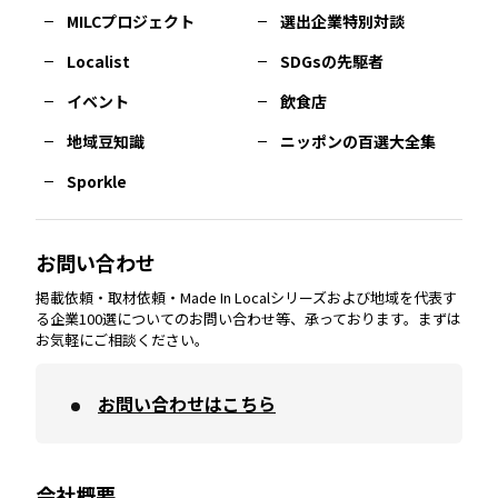
MILCプロジェクト
選出企業特別対談
長崎
エリア
広島
エリア
堺・泉州
エリア
岐阜
エリア
多摩
エリア
Localist
SDGsの先駆者
イベント
飲食店
熊本
エリア
山口
エリア
河内
エリア
静岡
エリア
神奈川
エリア
地域豆知識
ニッポンの百選大全集
Sporkle
大分
エリア
徳島
エリア
兵庫
エリア
愛知
エリア
山梨
エリア
お問い合わせ
掲載依頼・取材依頼・Made In Localシリーズおよび地域を代表す
宮崎
エリア
香川
エリア
奈良
エリア
三重
エリア
る企業100選についてのお問い合わせ等、承っております。まずは
お気軽にご相談ください。
お問い合わせはこちら
鹿児島
エリア
愛媛
エリア
和歌山
エリア
会社概要
沖縄
エリア
高知
エリア