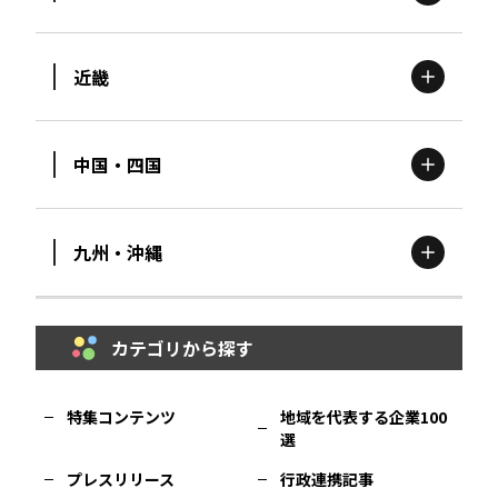
茨城
エリア
青森
エリア
近畿
新潟
エリア
栃木
エリア
岩手
エリア
中国・四国
滋賀
エリア
富山
エリア
群馬
エリア
宮城
エリア
九州・沖縄
鳥取
エリア
京都
エリア
石川
エリア
埼玉
エリア
秋田
エリア
カテゴリから探す
福岡
エリア
島根
エリア
大阪市
エリア
福井
エリア
千葉
エリア
山形
エリア
特集コンテンツ
地域を代表する企業100
選
佐賀
エリア
岡山
エリア
北摂
エリア
長野
エリア
東京23区
エリア
福島
エリア
プレスリリース
行政連携記事