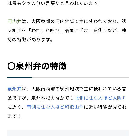
は最もクセの無い言葉だと言われています。
記事ライター
アンバサダー
河内弁
は、大阪東部の河内地域で主に使われており、話
お問い合わせ
会社概要
す相手を「われ」と呼び、語尾に「け」を使うなど、独
特の特徴があります。
〇泉州弁の特徴
泉州弁
は、大阪南西部の泉州地域で主に使われている言
葉ですが、泉州地域のなかでも
北側に住む人ほど大阪弁
に近く、
南側に住む人ほど和歌山弁
に近い特徴が見られ
ます！