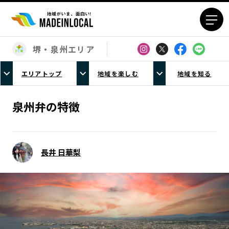
堺・泉州エリア
エリアから探す
エリアトップ
地域を楽しむ
地域を知る
北海道エリア
青森エリア
岩手エリア
宮城エリア
泉州弁の特徴
秋田エリア
山形エリア
福島エリア
茨城エリア
栃木エリア
群馬エリア
長井 日華梨
埼玉エリア
千葉エリア
東京23区エリア
多摩エリア
神奈川エリア
新潟エリア
富山エリア
石川エリア
福井エリア
山梨エリア