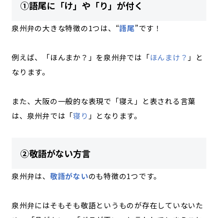
①語尾に「け」や「り」が付く
泉州弁の大きな特徴の1つは、“
語尾
”です！
例えば、「ほんまか？」を泉州弁では「
ほんまけ？
」と
なります。
また、大阪の一般的な表現で「寝え」と表される言葉
は、泉州弁では「
寝り
」となります。
②敬語がない方言
泉州弁は、
敬語がない
のも特徴の1つです。
泉州弁にはそもそも敬語というものが存在していないた