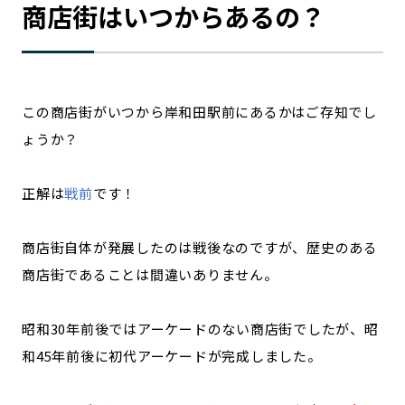
商店街はいつからあるの？
この商店街がいつから岸和田駅前にあるかはご存知でし
ょうか？
正解は
戦前
です！
商店街自体が発展したのは戦後なのですが、歴史のある
商店街であることは間違いありません。
昭和30年前後ではアーケードのない商店街でしたが、昭
和45年前後に初代アーケードが完成しました。