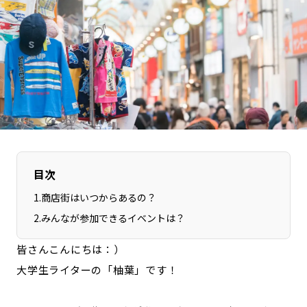
長野エリア
岐阜エリア
静岡エリア
愛知エリア
三重エリア
滋賀エリア
京都エリア
大阪市エリア
北摂エリア
堺・泉州エリア
河内エリア
兵庫エリア
奈良エリア
和歌山エリア
鳥取エリア
島根エリア
目次
岡山エリア
広島エリア
1
.
商店街はいつからあるの？
山口エリア
徳島エリア
2
.
みんなが参加できるイベントは？
香川エリア
愛媛エリア
皆さんこんにちは：）
高知エリア
福岡エリア
大学生ライターの「柚葉」です！
佐賀エリア
長崎エリア
熊本エリア
大分エリア