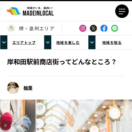
堺・泉州エリア
エリアから探す
エリアトップ
地域を楽しむ
地域を知る
北海道エリア
青森エリア
岩手エリア
宮城エリア
岸和田駅前商店街ってどんなところ？
秋田エリア
山形エリア
福島エリア
茨城エリア
栃木エリア
群馬エリア
柚葉
埼玉エリア
千葉エリア
東京23区エリア
多摩エリア
神奈川エリア
新潟エリア
富山エリア
石川エリア
福井エリア
山梨エリア