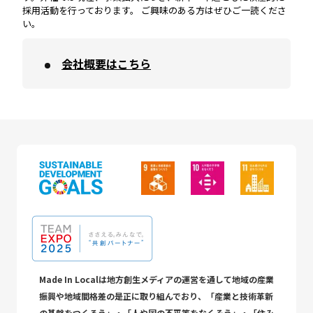
採用活動を行っております。 ご興味のある方はぜひご一読くださ
い。
会社概要はこちら
Made In Localは地方創生メディアの運営を通して地域の産業
振興や地域間格差の是正に取り組んでおり、「産業と技術革新
の基盤をつくろう」・「人や国の不平等をなくそう」・「住み