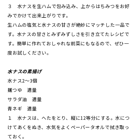
３ 水ナスを生ハムで包み込み、上からはちみつをお好
みでかけて出来上がりです。
生ハムの塩気と水ナスの甘さが絶妙にマッチした一品で
す。水ナスの甘さとみずみずしさを引き立てたレシピで
す。簡単に作れておしゃれな前菜にもなるので、ぜひ一
度お試しください。
水ナスの素揚げ
水ナス2～3個
麺つゆ 適量
サラダ油 適量
青ネギ 適量
１ 水ナスは、へたをとり、縦に12等分にする。水につ
けてあくをぬき、水気をよくペーパータオルで拭き取っ
ておく。