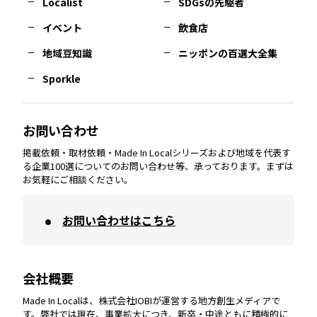
Localist
SDGsの先駆者
イベント
飲食店
熊本
エリア
山口
エリア
河内
エリア
静岡
エリア
神奈川
エリア
地域豆知識
ニッポンの百選大全集
Sporkle
大分
エリア
徳島
エリア
兵庫
エリア
愛知
エリア
山梨
エリア
お問い合わせ
掲載依頼・取材依頼・Made In Localシリーズおよび地域を代表す
宮崎
エリア
香川
エリア
奈良
エリア
三重
エリア
る企業100選についてのお問い合わせ等、承っております。まずは
お気軽にご相談ください。
お問い合わせはこちら
鹿児島
エリア
愛媛
エリア
和歌山
エリア
会社概要
沖縄
エリア
高知
エリア
Made In Localは、株式会社IOBIが運営する地方創生メディアで
す。弊社では現在、事業拡大につき、新卒・中途ともに積極的に