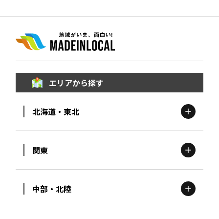
エリアから探す
北海道・東北
関東
北海道
エリア
中部・北陸
茨城
エリア
青森
エリア