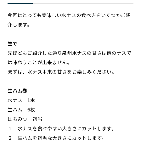
今回はとっても美味しい水ナスの食べ方をいくつかご紹
介します。
生で
先ほどもご紹介した通り泉州水ナスの甘さは他のナスで
は味わうことが出来ません。
まずは、水ナス本来の甘さをお楽しみください。
生ハム巻
水ナス 1本
生ハム 6枚
はちみつ 適当
１ 水ナスを食べやすい大きさにカットします。
２ 生ハムを適当な大きさにカットします。