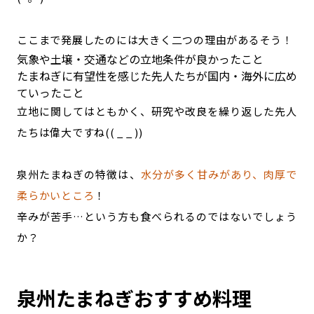
記事ライター
アンバサダー
ここまで発展したのには大きく二つの理由があるそう！
気象や土壌・交通などの立地条件が良かったこと
お問い合わせ
会社概要
たまねぎに有望性を感じた先人たちが国内・海外に広め
ていったこと
立地に関してはともかく、研究や改良を繰り返した先人
たちは偉大ですね(( _ _ ))
泉州たまねぎの特徴は、
水分が多く甘みがあり、肉厚で
柔らかいところ
！
辛みが苦手…という方も食べられるのではないでしょう
か？
泉州たまねぎおすすめ料理