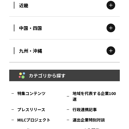
近畿
新潟
エリア
栃木
エリア
岩手
エリア
中国・四国
滋賀
エリア
富山
エリア
群馬
エリア
宮城
エリア
九州・沖縄
鳥取
エリア
京都
エリア
石川
エリア
埼玉
エリア
秋田
エリア
カテゴリから探す
福岡
エリア
島根
エリア
大阪市
エリア
福井
エリア
千葉
エリア
山形
エリア
特集コンテンツ
地域を代表する企業100
選
佐賀
エリア
岡山
エリア
北摂
エリア
長野
エリア
東京23区
エリア
福島
エリア
プレスリリース
行政連携記事
MILCプロジェクト
選出企業特別対談
長崎
エリア
広島
エリア
堺・泉州
エリア
岐阜
エリア
多摩
エリア