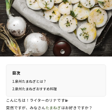
長野エリア
岐阜エリア
静岡エリア
愛知エリア
三重エリア
滋賀エリア
京都エリア
大阪市エリア
北摂エリア
堺・泉州エリア
河内エリア
兵庫エリア
奈良エリア
和歌山エリア
鳥取エリア
島根エリア
岡山エリア
広島エリア
目次
山口エリア
徳島エリア
1
.
泉州たまねぎとは？
香川エリア
愛媛エリア
2
.
泉州たまねぎおすすめ料理
高知エリア
福岡エリア
佐賀エリア
長崎エリア
こんにちは！ライターのリナです💫
熊本エリア
大分エリア
突然ですが、みなさん
たまねぎ
はお好きですか？