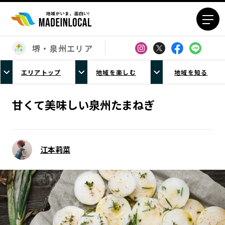
堺・泉州エリア
エリアから探す
エリアトップ
地域を楽しむ
地域を知る
北海道エリア
青森エリア
岩手エリア
宮城エリア
甘くて美味しい泉州たまねぎ
秋田エリア
山形エリア
福島エリア
茨城エリア
栃木エリア
群馬エリア
江本莉菜
埼玉エリア
千葉エリア
東京23区エリア
多摩エリア
神奈川エリア
新潟エリア
富山エリア
石川エリア
福井エリア
山梨エリア