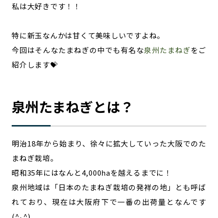
私は大好きです！！
宮崎エリア
鹿児島エリア
沖縄エリア
特に新玉なんかは甘くて美味しいですよね。
今回はそんなたまねぎの中でも有名な
泉州たまねぎ
をご
カテゴリから探す
紹介します💝
特集コンテンツ
地域を代表する 企業100選
プレスリリース
行政連携記事
泉州たまねぎとは？
MILCプロジェクト
選出企業特別対談
Localist
SDGsの先駆者
イベント
飲食店
明治18年から始まり、徐々に拡大していった大阪でのた
地域豆知識
ニッポンの百選大全集
まねぎ栽培。
昭和35年にはなんと4,000haを越えるまでに！
Sporkle
泉州地域は「日本のたまねぎ栽培の発祥の地」とも呼ば
れており、現在は大阪府下で一番の出荷量となんです
「人」から探す
(^｡^)