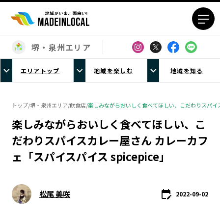
堺・泉州エリア
エリアから探す
エリアトップ
地域を楽しむ
地域を知る
北海道エリア
青森エリア
岩手エリア
宮城エリア
トップ
/
堺・泉州エリア
/
飲食店
/
楽しみながらおいしく食べてほしい、こだわりスパイスカレ
秋田エリア
山形エリア
楽しみながらおいしく食べてほしい、こ
福島エリア
茨城エリア
だわりスパイスカレー屋さん カレーカフ
栃木エリア
群馬エリア
ェ「スパイスパイス spicepice」
埼玉エリア
千葉エリア
東京23区エリア
多摩エリア
神奈川エリア
新潟エリア
松尾 美咲
2022-09-02
富山エリア
石川エリア
福井エリア
山梨エリア