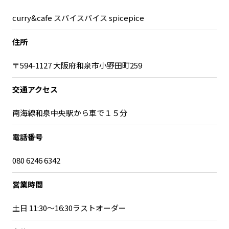
宮崎エリア
鹿児島エリア
curry&cafe スパイスパイス spicepice
沖縄エリア
住所
カテゴリから探す
〒594-1127 大阪府和泉市小野田町259
特集コンテンツ
地域を代表する 企業100選
交通アクセス
プレスリリース
行政連携記事
南海線和泉中央駅から車で１５分
MILCプロジェクト
選出企業特別対談
Localist
SDGsの先駆者
電話番号
イベント
飲食店
080 6246 6342
地域豆知識
ニッポンの百選大全集
Sporkle
営業時間
土日 11:30〜16:30ラストオーダー
「人」から探す