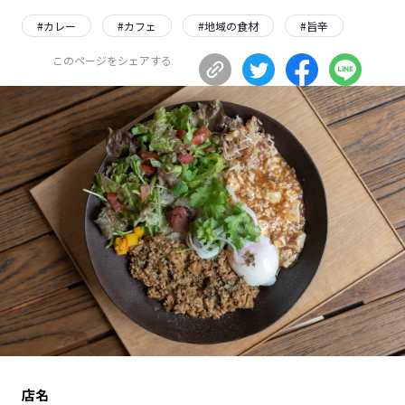
長野エリア
岐阜エリア
#
カレー
#
カフェ
#
地域の食材
#
旨辛
静岡エリア
愛知エリア
このページをシェアする
三重エリア
滋賀エリア
京都エリア
大阪市エリア
北摂エリア
堺・泉州エリア
河内エリア
兵庫エリア
奈良エリア
和歌山エリア
鳥取エリア
島根エリア
岡山エリア
広島エリア
山口エリア
徳島エリア
香川エリア
愛媛エリア
高知エリア
福岡エリア
佐賀エリア
長崎エリア
熊本エリア
大分エリア
店名