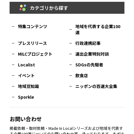
カテゴリから探す
福岡
エリア
島根
エリア
大阪市
エリア
福井
エリア
千葉
エリア
山形
エリア
特集コンテンツ
地域を代表する企業100
選
佐賀
エリア
岡山
エリア
北摂
エリア
長野
エリア
東京23区
エリア
福島
エリア
プレスリリース
行政連携記事
MILCプロジェクト
選出企業特別対談
長崎
エリア
広島
エリア
堺・泉州
エリア
岐阜
エリア
多摩
エリア
Localist
SDGsの先駆者
イベント
飲食店
熊本
エリア
山口
エリア
河内
エリア
静岡
エリア
神奈川
エリア
地域豆知識
ニッポンの百選大全集
Sporkle
大分
エリア
徳島
エリア
兵庫
エリア
愛知
エリア
山梨
エリア
お問い合わせ
掲載依頼・取材依頼・Made In Localシリーズおよび地域を代表す
宮崎
エリア
香川
エリア
奈良
エリア
三重
エリア
る企業100選についてのお問い合わせ等、承っております。まずは