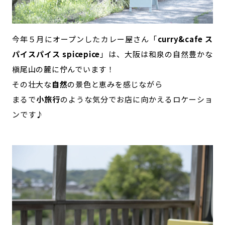
今年５月にオープンしたカレー屋さん「
curry&cafe ス
パイスパイス spicepice
」は、大阪は和泉の自然豊かな
槇尾山の麓に佇んでいます！
その壮大な
自然
の景色と恵みを感じながら
まるで
小旅行
のような気分でお店に向かえるロケーショ
ンです♪