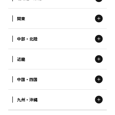
関東
北海道
エリア
中部・北陸
茨城
エリア
青森
エリア
近畿
新潟
エリア
栃木
エリア
岩手
エリア
中国・四国
滋賀
エリア
富山
エリア
群馬
エリア
宮城
エリア
九州・沖縄
鳥取
エリア
京都
エリア
石川
エリア
埼玉
エリア
秋田
エリア