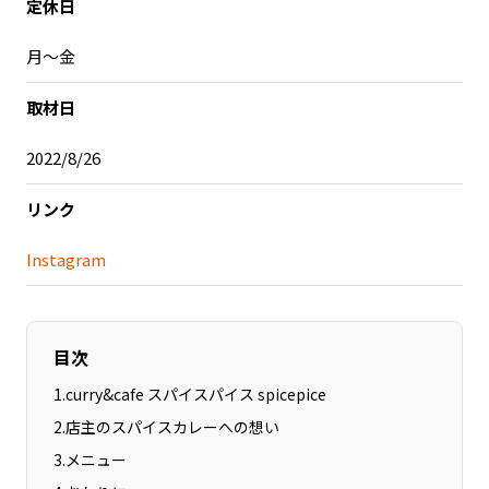
定休日
記事ライター
アンバサダー
月～金
お問い合わせ
会社概要
取材日
2022/8/26
リンク
Instagram
目次
1
.
curry&cafe スパイスパイス spicepice
2
.
店主のスパイスカレーへの想い
3
.
メニュー