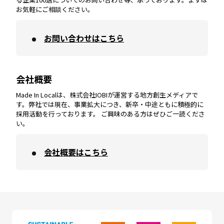
お気軽にご相談ください。
お問い合わせはこちら
鹿児島
エリア
愛媛
エリア
和歌山
エリア
会社概要
沖縄
エリア
高知
エリア
Made In Localは、株式会社IOBIが運営する地方創生メディアで
す。弊社では現在、事業拡大につき、新卒・中途ともに積極的に
採用活動を行っております。 ご興味のある方はぜひご一読くださ
い。
会社概要はこちら