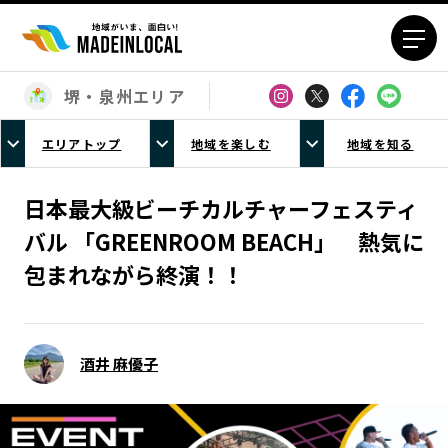
堺・泉州エリア
エリアから探す
エリアトップ
地域を楽しむ
地域を知る
北海道エリア
青森エリア
岩手エリア
宮城エリア
⽇本最⼤級ビーチカルチャーフェスティ
秋田エリア
山形エリア
バル 「GREENROOM BEACH」 熱気に
福島エリア
茨城エリア
包まれながら終演！！
栃木エリア
群馬エリア
埼玉エリア
千葉エリア
東京23区エリア
多摩エリア
酒井 麻優子
神奈川エリア
新潟エリア
富山エリア
石川エリア
福井エリア
山梨エリア