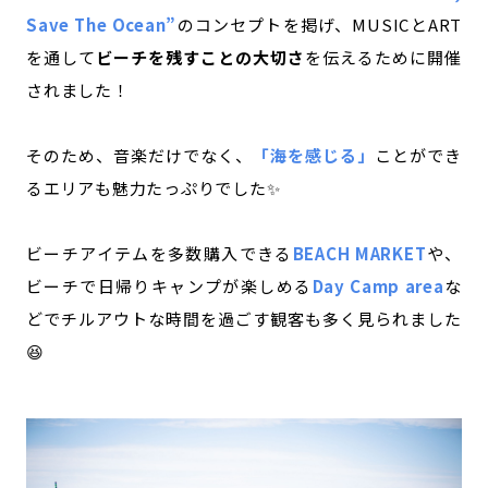
Save The Ocean”
のコンセプトを掲げ、MUSICとART
記事ライター
アンバサダー
を通して
ビーチを残すことの大切さ
を伝えるために開催
されました！
お問い合わせ
会社概要
そのため、音楽だけでなく、
「海を感じる」
ことができ
るエリアも魅力たっぷりでした✨
ビーチアイテムを多数購⼊できる
BEACH MARKET
や、
ビーチで⽇帰りキャンプが楽しめる
Day Camp area
な
どでチルアウトな時間を過ごす観客も多く見られました
😆