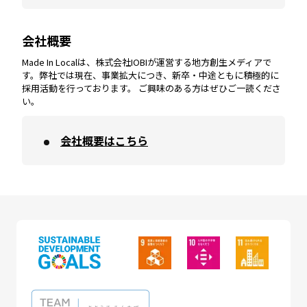
会社概要
沖縄
エリア
高知
エリア
Made In Localは、株式会社IOBIが運営する地方創生メディアで
す。弊社では現在、事業拡大につき、新卒・中途ともに積極的に
採用活動を行っております。 ご興味のある方はぜひご一読くださ
い。
会社概要はこちら