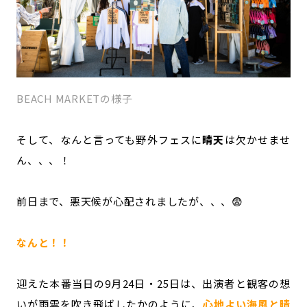
BEACH MARKETの様子
そして、なんと言っても野外フェスに
晴天
は欠かせませ
ん、、、！
前日まで、悪天候が心配されましたが、、、😨
なんと！！
迎えた本番当日の9月24日・25日は、出演者と観客の想
いが雨雲を吹き飛ばしたかのように、
心地よい海風と晴