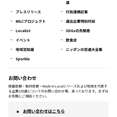
選
佐賀
エリア
岡山
エリア
北摂
エリア
長野
エリア
東京23区
エリア
福島
エリア
プレスリリース
行政連携記事
MILCプロジェクト
選出企業特別対談
長崎
エリア
広島
エリア
堺・泉州
エリア
岐阜
エリア
多摩
エリア
Localist
SDGsの先駆者
イベント
飲食店
熊本
エリア
山口
エリア
河内
エリア
静岡
エリア
神奈川
エリア
地域豆知識
ニッポンの百選大全集
Sporkle
大分
エリア
徳島
エリア
兵庫
エリア
愛知
エリア
山梨
エリア
お問い合わせ
掲載依頼・取材依頼・Made In Localシリーズおよび地域を代表す
宮崎
エリア
香川
エリア
奈良
エリア
三重
エリア
る企業100選についてのお問い合わせ等、承っております。まずは
お気軽にご相談ください。
お問い合わせはこちら
鹿児島
エリア
愛媛
エリア
和歌山
エリア