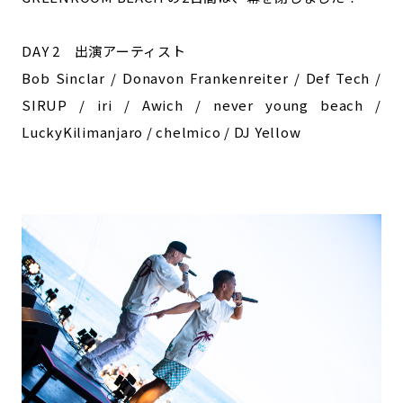
DAY 2 出演アーティスト
Bob Sinclar / Donavon Frankenreiter / Def Tech /
SIRUP / iri / Awich / never young beach /
LuckyKilimanjaro / chelmico / DJ Yellow