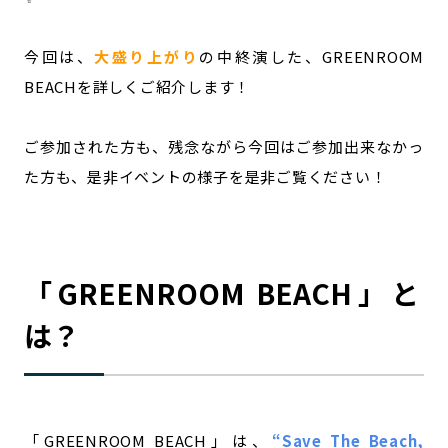
宮崎エリア
鹿児島エリア
沖縄エリア
今回は、
大盛り上がり
の中終演した、GREENROOM
BEACHを詳しくご紹介します！
カテゴリから探す
ご参加された方も、残念ながら今回はご参加出来なかっ
特集コンテンツ
地域を代表する 企業100選
た方も、是非イベントの様子を是非ご覧ください！
プレスリリース
行政連携記事
MILCプロジェクト
選出企業特別対談
Localist
SDGsの先駆者
「GREENROOM BEACH」と
イベント
飲食店
地域豆知識
ニッポンの百選大全集
は？
Sporkle
「人」から探す
「GREENROOM BEACH」は、
“Save The Beach,