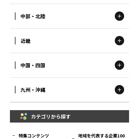
中部・北陸
茨城
エリア
青森
エリア
近畿
新潟
エリア
栃木
エリア
岩手
エリア
中国・四国
滋賀
エリア
富山
エリア
群馬
エリア
宮城
エリア
九州・沖縄
鳥取
エリア
京都
エリア
石川
エリア
埼玉
エリア
秋田
エリア
カテゴリから探す
福岡
エリア
島根
エリア
大阪市
エリア
福井
エリア
千葉
エリア
山形
エリア
特集コンテンツ
地域を代表する企業100