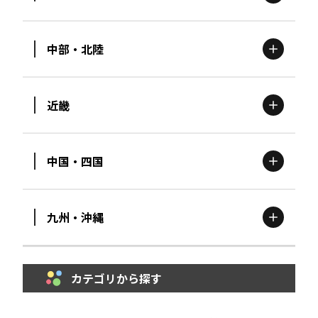
北海道
エリア
中部・北陸
茨城
エリア
青森
エリア
近畿
新潟
エリア
栃木
エリア
岩手
エリア
中国・四国
滋賀
エリア
富山
エリア
群馬
エリア
宮城
エリア
九州・沖縄
鳥取
エリア
京都
エリア
石川
エリア
埼玉
エリア
秋田
エリア
カテゴリから探す
福岡
エリア
島根
エリア
大阪市
エリア
福井
エリア
千葉
エリア
山形
エリア