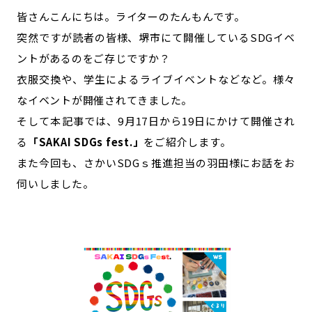
宮崎エリア
鹿児島エリア
皆さんこんにちは。ライターのたんもんです。
沖縄エリア
突然ですが読者の皆様、堺市にて開催しているSDGイベ
ントがあるのをご存じですか？
衣服交換や、学生によるライブイベントなどなど。様々
カテゴリから探す
なイベントが開催されてきました。
特集コンテンツ
地域を代表する 企業100選
そして本記事では、9月17日から19日にかけて開催され
プレスリリース
行政連携記事
る
「SAKAI SDGs fest.」
をご紹介します。
MILCプロジェクト
選出企業特別対談
また今回も、さかいSDGｓ推進担当の羽田様にお話をお
Localist
SDGsの先駆者
伺いしました。
イベント
飲食店
地域豆知識
ニッポンの百選大全集
Sporkle
「人」から探す