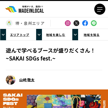
堺・泉州エリア
エリアから探す
エリアトップ
地域を楽しむ
地域を知る
北海道エリア
青森エリア
岩手エリア
宮城エリア
遊んで学べるブースが盛りだくさん！
秋田エリア
山形エリア
~SAKAI SDGs fest.~
福島エリア
茨城エリア
栃木エリア
群馬エリア
埼玉エリア
千葉エリア
山﨑 敬太
東京23区エリア
多摩エリア
神奈川エリア
新潟エリア
富山エリア
石川エリア
福井エリア
山梨エリア