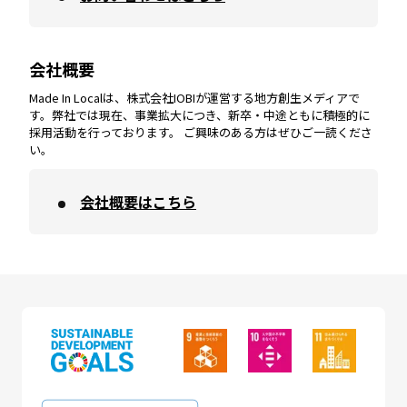
会社概要
沖縄
エリア
高知
エリア
Made In Localは、株式会社IOBIが運営する地方創生メディアで
す。弊社では現在、事業拡大につき、新卒・中途ともに積極的に
採用活動を行っております。 ご興味のある方はぜひご一読くださ
い。
会社概要はこちら