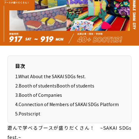
長野エリア
岐阜エリア
静岡エリア
愛知エリア
三重エリア
滋賀エリア
京都エリア
大阪市エリア
北摂エリア
堺・泉州エリア
河内エリア
兵庫エリア
目次
奈良エリア
和歌山エリア
鳥取エリア
島根エリア
1
.
What About the SAKAI SDGs fest.
岡山エリア
広島エリア
2
.
Booth of studentsBooth of students
山口エリア
徳島エリア
3
.
Booth of Companies
香川エリア
4
.
Connection of Members of SAKAI SDGs Platform
愛媛エリア
5
.
Postscript
高知エリア
福岡エリア
佐賀エリア
長崎エリア
遊んで学べるブースが盛りだくさん！ ~SAKAI SDGs
熊本エリア
大分エリア
fest.~