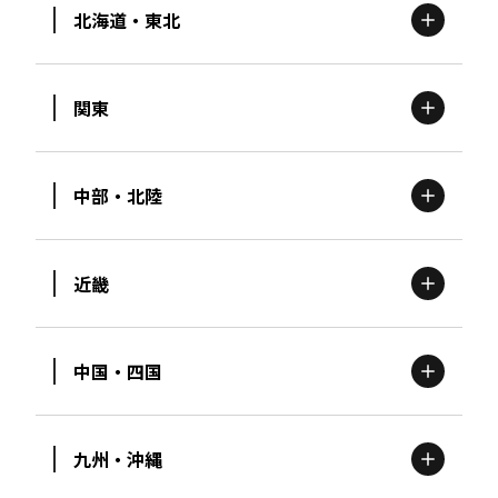
北海道・東北
関東
北海道
エリア
中部・北陸
茨城
エリア
青森
エリア
近畿
新潟
エリア
栃木
エリア
岩手
エリア
中国・四国
滋賀
エリア
富山
エリア
群馬
エリア
宮城
エリア
九州・沖縄
鳥取
エリア
京都
エリア
石川
エリア
埼玉
エリア
秋田
エリア