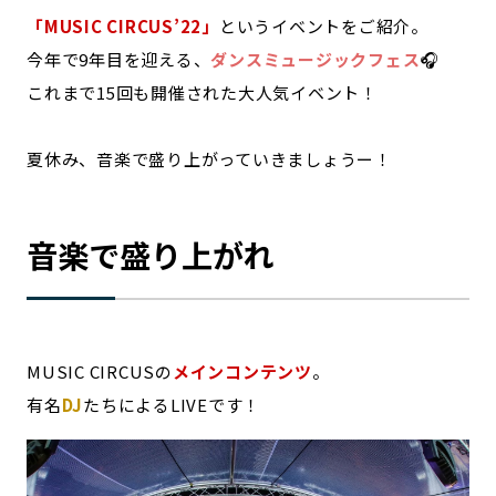
宮崎エリア
鹿児島エリア
「MUSIC CIRCUS’22」
というイベントをご紹介。
沖縄エリア
今年で9年目を迎える、
ダンスミュージックフェス
🎧
これまで15回も開催された大人気イベント！
カテゴリから探す
夏休み、音楽で盛り上がっていきましょうー！
特集コンテンツ
地域を代表する 企業100選
プレスリリース
行政連携記事
音楽で盛り上がれ
MILCプロジェクト
選出企業特別対談
Localist
SDGsの先駆者
イベント
飲食店
地域豆知識
ニッポンの百選大全集
MUSIC CIRCUSの
メインコンテンツ
。
Sporkle
有名
DJ
たちによるLIVEです！
「人」から探す