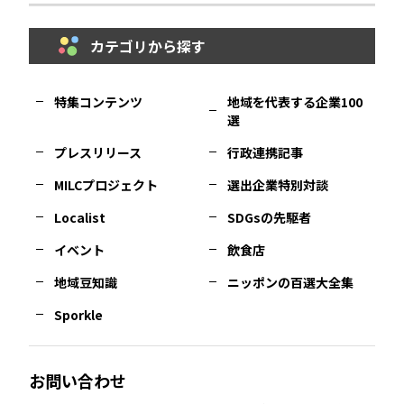
カテゴリから探す
福岡
エリア
島根
エリア
大阪市
エリア
福井
エリア
千葉
エリア
山形
エリア
特集コンテンツ
地域を代表する企業100
選
佐賀
エリア
岡山
エリア
北摂
エリア
長野
エリア
東京23区
エリア
福島
エリア
プレスリリース
行政連携記事
MILCプロジェクト
選出企業特別対談
長崎
エリア
広島
エリア
堺・泉州
エリア
岐阜
エリア
多摩
エリア
Localist
SDGsの先駆者
イベント
飲食店
熊本
エリア
山口
エリア
河内
エリア
静岡
エリア
神奈川
エリア
地域豆知識
ニッポンの百選大全集
Sporkle
大分
エリア
徳島
エリア
兵庫
エリア
愛知
エリア
山梨
エリア
お問い合わせ