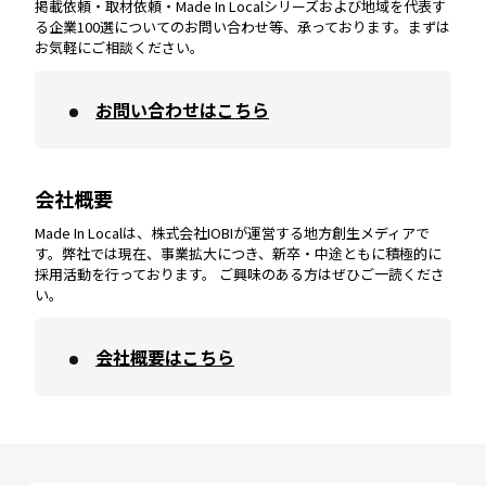
掲載依頼・取材依頼・Made In Localシリーズおよび地域を代表す
宮崎
エリア
香川
エリア
奈良
エリア
三重
エリア
る企業100選についてのお問い合わせ等、承っております。まずは
お気軽にご相談ください。
お問い合わせはこちら
鹿児島
エリア
愛媛
エリア
和歌山
エリア
会社概要
沖縄
エリア
高知
エリア
Made In Localは、株式会社IOBIが運営する地方創生メディアで
す。弊社では現在、事業拡大につき、新卒・中途ともに積極的に
採用活動を行っております。 ご興味のある方はぜひご一読くださ
い。
会社概要はこちら