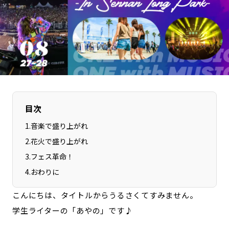
長野エリア
岐阜エリア
静岡エリア
愛知エリア
三重エリア
滋賀エリア
京都エリア
大阪市エリア
北摂エリア
堺・泉州エリア
河内エリア
兵庫エリア
目次
奈良エリア
和歌山エリア
鳥取エリア
島根エリア
1
.
音楽で盛り上がれ
岡山エリア
広島エリア
2
.
花火で盛り上がれ
山口エリア
徳島エリア
3
.
フェス革命！
香川エリア
4
.
おわりに
愛媛エリア
高知エリア
福岡エリア
こんにちは、タイトルからうるさくてすみません。
佐賀エリア
長崎エリア
学生ライターの「あやの」です♪
熊本エリア
大分エリア