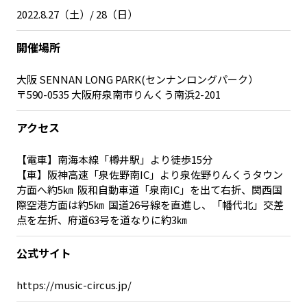
2022.8.27（土）/ 28（日）
開催場所
大阪 SENNAN LONG PARK(センナンロングパーク）
〒590-0535 大阪府泉南市りんくう南浜2-201
アクセス
【電車】南海本線「樽井駅」より徒歩15分
【車】阪神高速「泉佐野南IC」より泉佐野りんくうタウン
方面へ約5㎞ 阪和自動車道「泉南IC」を出て右折、関西国
際空港方面は約5㎞ 国道26号線を直進し、「幡代北」交差
点を左折、府道63号を道なりに約3㎞
公式サイト
https://music-circus.jp/