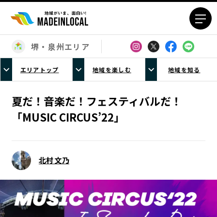
堺・泉州エリア
エリアから探す
エリアトップ
地域を楽しむ
地域を知る
北海道エリア
青森エリア
岩手エリア
宮城エリア
夏だ！音楽だ！フェスティバルだ！
秋田エリア
山形エリア
「MUSIC CIRCUS’22」
福島エリア
茨城エリア
栃木エリア
群馬エリア
埼玉エリア
千葉エリア
北村 文乃
東京23区エリア
多摩エリア
神奈川エリア
新潟エリア
富山エリア
石川エリア
福井エリア
山梨エリア