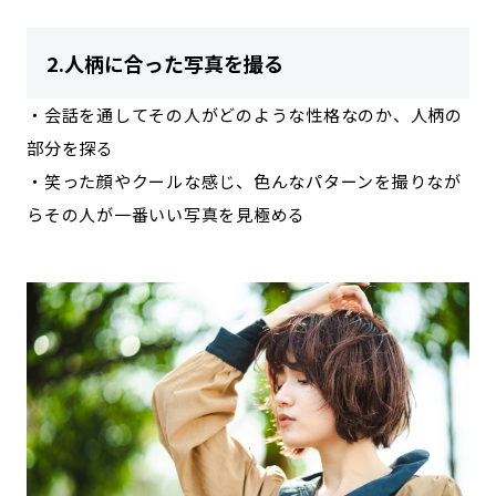
記事ライター
アンバサダー
2.人柄に合った写真を撮る
お問い合わせ
会社概要
・会話を通してその人がどのような性格なのか、人柄の
部分を探る
・笑った顔やクールな感じ、色んなパターンを撮りなが
らその人が一番いい写真を見極める