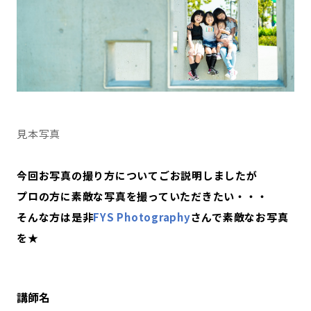
見本写真
今回お写真の撮り方についてごお説明しましたが
プロの方に素敵な写真を撮っていただきたい・・・
そんな方は是非
FYS Photography
さんで素敵なお写真
を★
講師名