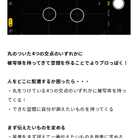
丸のついた4つの交点のいずれかに
被写体を持ってきて空間を作ることでよりプロっぽく！
人をどこに配置するか困ったら・・・
・丸をつけている4つの交点のいずれかに被写体を持っ
てくる！
・できた空間に自分が訴えたいものを持ってくる
まず伝えたいものを定める
・風景をまず捉えて一番伝えたいものを背景に定める