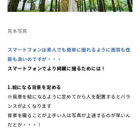
見本写真
スマートフォンは素人でも簡単に撮れるように画質も性
能も良いのですが・・・
スマートフォンでより綺麗に撮るためには！
1.絵になる背景を定める
※風景を絵になるように定めてから人を配置するとバラ
ンスがよくなります
背景を撮ることが上手い人は写真が上達するのが早いん
だとか・・・！