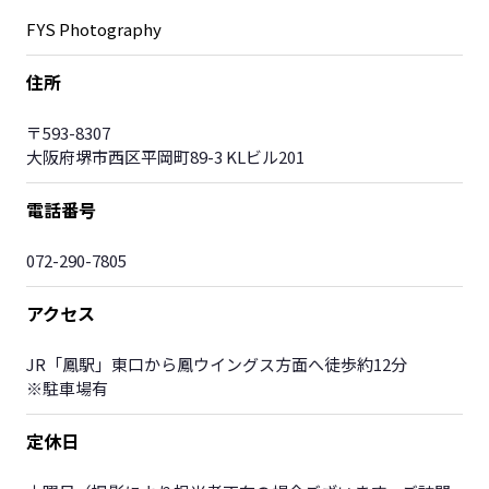
FYS Photography
住所
〒593-8307
大阪府堺市西区平岡町89-3 KLビル201
電話番号
072-290-7805
アクセス
JR「鳳駅」東口から鳳ウイングス方面へ徒歩約12分
※駐車場有
定休日