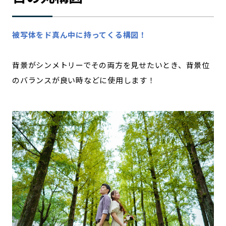
被写体をド真ん中に持ってくる構図！
背景がシンメトリーでその両方を見せたいとき、背景位
のバランスが良い時などに使用します！