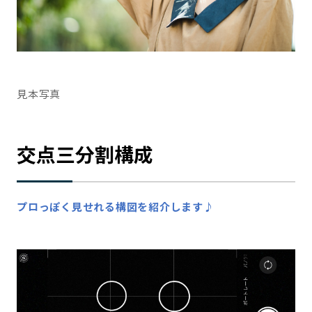
見本写真
交点三分割構成
プロっぽく見せれる構図を紹介します♪