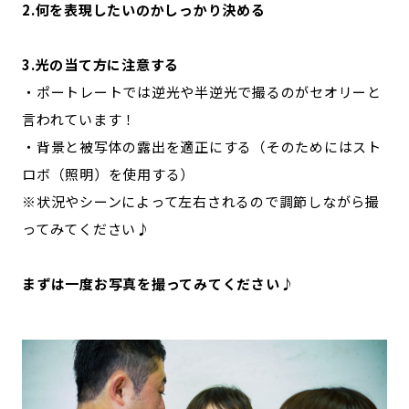
2.何を表現したいのかしっかり決める
3.光の当て方に注意する
・ポートレートでは逆光や半逆光で撮るのがセオリーと
言われています！
・背景と被写体の露出を適正にする（そのためにはスト
ロボ（照明）を使用する）
※状況やシーンによって左右されるので調節しながら撮
ってみてください♪
まずは一度お写真を撮ってみてください♪