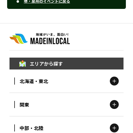
堺・泉州のイベントに戻る
エリアから探す
北海道・東北
関東
北海道
エリア
中部・北陸