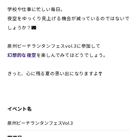
学校や仕事に忙しい毎日。
夜空をゆっくり見上げる機会が減っているのではないで
しょうか？🌃
泉州ビーチランタンフェスvol.3に参加して
幻想的な夜空
を楽しんでみてはどうでしょう。
きっと、心に残る夏の思い出になりますよ🎐
イベント名
泉州ビーチランタンフェスVol.3