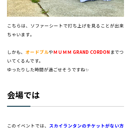
こちらは、ソファーシートで打ち上げを見ることが出来
ちゃいます。
しかも、
オードブル
や
ＭＵＭＭ GRAND CORDON
までつ
いてくるんです。
ゆったりした時間が過ごせそうですね✨
会場では
このイベントでは、
スカイランタンのチケットがない方