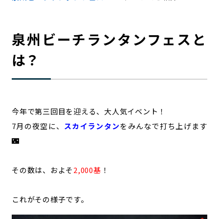
宮崎エリア
鹿児島エリア
沖縄エリア
泉州ビーチランタンフェスと
は？
カテゴリから探す
特集コンテンツ
地域を代表する 企業100選
プレスリリース
行政連携記事
今年で第三回目を迎える、大人気イベント！
MILCプロジェクト
選出企業特別対談
7月の夜空に、
スカイランタン
をみんなで打ち上げます
Localist
SDGsの先駆者
🌃
イベント
飲食店
地域豆知識
ニッポンの百選大全集
その数は、およそ
2,000基
！
Sporkle
これがその様子です。
「人」から探す