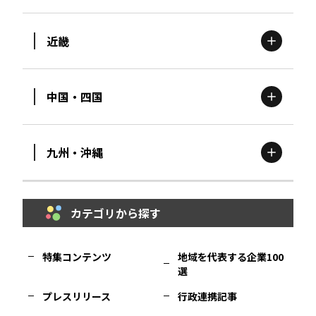
茨城
エリア
青森
エリア
近畿
新潟
エリア
栃木
エリア
岩手
エリア
中国・四国
滋賀
エリア
富山
エリア
群馬
エリア
宮城
エリア
九州・沖縄
鳥取
エリア
京都
エリア
石川
エリア
埼玉
エリア
秋田
エリア
カテゴリから探す
福岡
エリア
島根
エリア
大阪市
エリア
福井
エリア
千葉
エリア
山形
エリア
特集コンテンツ
地域を代表する企業100
選
佐賀
エリア
岡山
エリア
北摂
エリア
長野
エリア
東京23区
エリア
福島
エリア
プレスリリース
行政連携記事