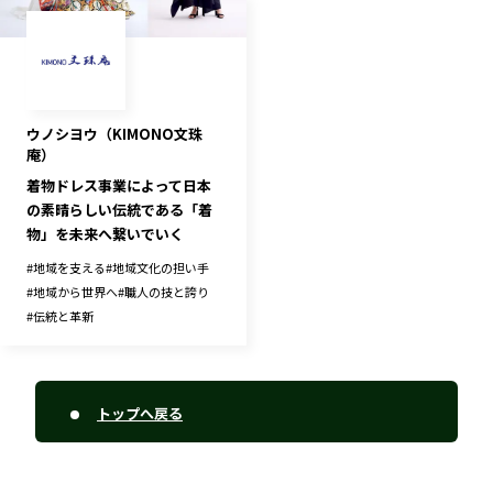
記事ライター
アンバサダー
お問い合わせ
会社概要
ウノシヨウ（KIMONO文珠
庵）
着物ドレス事業によって日本
の素晴らしい伝統である「着
物」を未来へ繋いでいく
#
地域を支える
#
地域文化の担い手
#
地域から世界へ
#
職人の技と誇り
#
伝統と革新
トップへ戻る