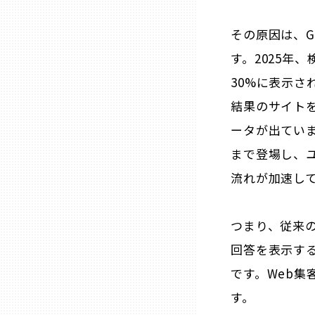
その原因は、Go
石川
す。2025年、
30%に表示さ
福井
結果のサイト
ータが出ています
山梨
まで登場し、ユ
長野
流れが加速し
岐阜
つまり、従来の
回答を表示す
静岡
です。Web
す。
愛知