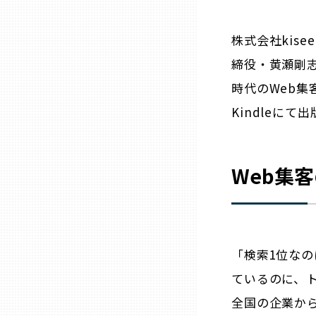
ニッポンの百選大全集
群馬
株式会社kis
Sporkle
埼玉
締役・黄瀬剛志
時代のWeb集
千葉
Kindleにて
東京23区
Web集
多摩地域
神奈川
「検索1位なの
新潟
ているのに、ト
全国の企業か
富山