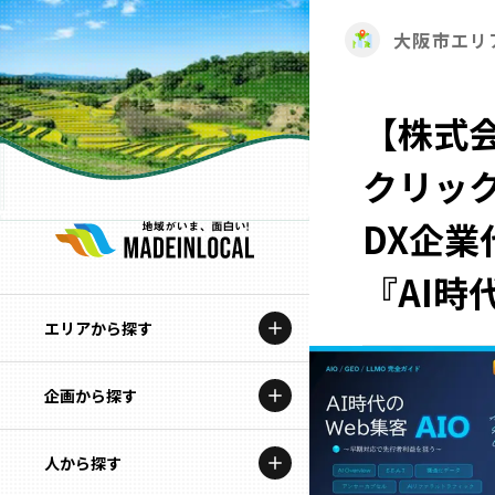
大阪市エリ
【株式会
クリック
DX企業
『AI時
エリアから探す
企画から探す
北海道
特集コンテンツ
人から探す
青森