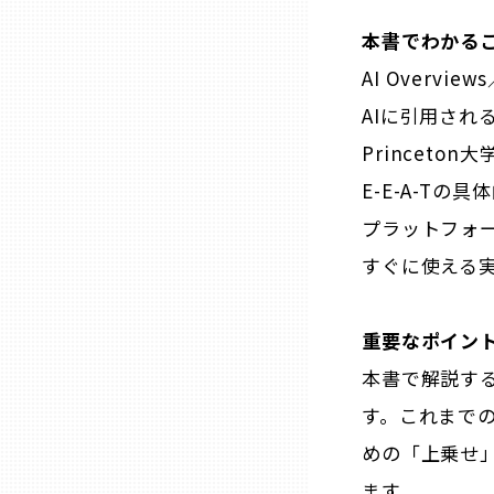
兵庫
本書でわかる
AI Overv
奈良
AIに引用され
Princeto
和歌山
E-E-A-Tの
プラットフォ
鳥取
すぐに使える
島根
重要なポイン
岡山
本書で解説する
す。これまでの
広島
めの「上乗せ
ます。