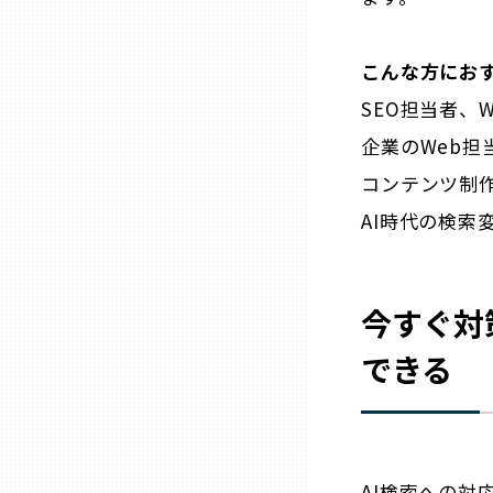
山口
こんな方にお
徳島
SEO担当者、
企業のWeb担
香川
コンテンツ制
愛媛
AI時代の検索
高知
今すぐ対
福岡
できる
佐賀
長崎
AI検索への対