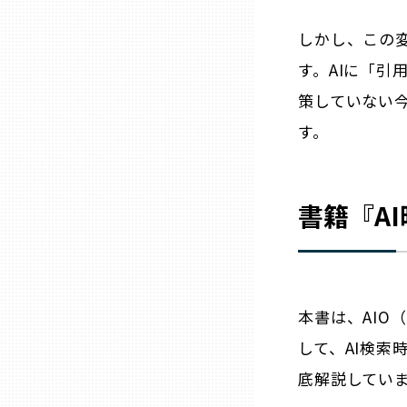
しかし、この
三重
す。AIに「
滋賀
策していない
す。
京都
書籍『AI
大阪市
北摂
本書は、AIO（A
堺・泉州
して、AI検
河内
底解説してい