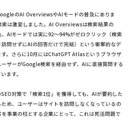
ogleのAI OverviewsやAIモードの普及にありま
検索は激変しました。AI Overviewsは検索結果の
れ、AIモードでは実に92〜94%がゼロクリック（検索
を訪問せずにAIの回答だけで完結）という衝撃的なデ
。さらに10月にはChatGPT Atlasというブラウザ
ーザーがGoogle検索を経由せず、AIに直接質問する
ています。
SEO対策で「検索1位」を獲得しても、AIが要約した
るため、ユーザーはサイトを訪問しなくなっているの
集客を事業の柱とする企業にとって、これは死活問題で