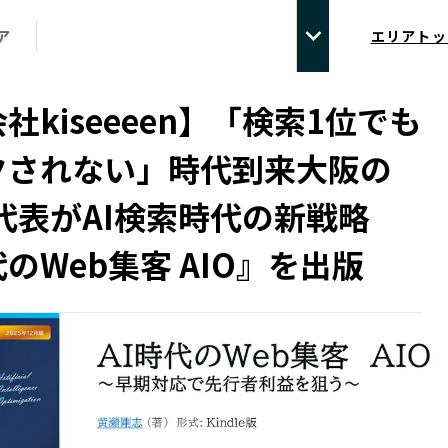
ア
エリアトッ
社kiseeeen】「検索1位でも
されない」時代到来――大阪の
代表がAI検索時代の新戦略
代のWeb集客 AIO』を出版