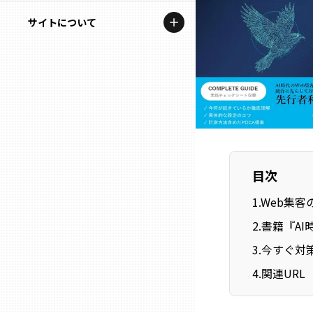
地域を代表する企業100選
記事ライター
サイトについて
岩手
プレスリリース
アンバサダー
私たちの理念
宮城
行政連携記事
お問い合わせ
MILCプロジェクト
秋田
運営会社情報
選出企業特別対談
山形
Localist
目次
SDGsの先駆者
福島
1
.
Web集客
2
.
書籍『AI
イベント
茨城
3
.
今すぐ対
飲食店
4
.
関連URL
栃木
地域豆知識