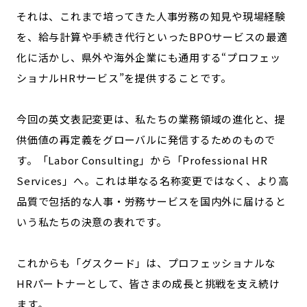
宮崎エリア
鹿児島エリア
それは、これまで培ってきた人事労務の知見や現場経験
沖縄エリア
を、給与計算や手続き代行といったBPOサービスの最適
化に活かし、県外や海外企業にも通用する“プロフェッ
ショナルHRサービス”を提供することです。
カテゴリから探す
特集コンテンツ
地域を代表する 企業100選
今回の英文表記変更は、私たちの業務領域の進化と、提
プレスリリース
行政連携記事
供価値の再定義をグローバルに発信するためのもので
MILCプロジェクト
選出企業特別対談
す。「Labor Consulting」から「Professional HR
Localist
SDGsの先駆者
Services」へ。これは単なる名称変更ではなく、より高
イベント
飲食店
品質で包括的な人事・労務サービスを国内外に届けると
いう私たちの決意の表れです。
地域豆知識
ニッポンの百選大全集
Sporkle
これからも「グスクード」は、プロフェッショナルな
HRパートナーとして、皆さまの成長と挑戦を支え続け
「人」から探す
ます。