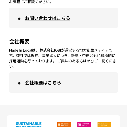
お気軽にご相談ください。
お問い合わせはこちら
鹿児島
エリア
愛媛
エリア
和歌山
エリア
会社概要
沖縄
エリア
高知
エリア
Made In Localは、株式会社IOBIが運営する地方創生メディアで
す。弊社では現在、事業拡大につき、新卒・中途ともに積極的に
採用活動を行っております。 ご興味のある方はぜひご一読くださ
い。
会社概要はこちら