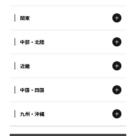
関東
北海道
エリア
中部・北陸
茨城
エリア
青森
エリア
近畿
新潟
エリア
栃木
エリア
岩手
エリア
中国・四国
滋賀
エリア
富山
エリア
群馬
エリア
宮城
エリア
九州・沖縄
鳥取
エリア
京都
エリア
石川
エリア
埼玉
エリア
秋田
エリア