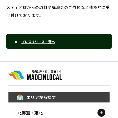
メディア様からの取材や講演会のご依頼など積極的に受
け付けております。
プレスリリース一覧へ
エリアから探す
北海道・東北