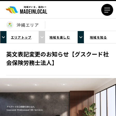
沖縄エリア
エリアから探す
エリアトップ
地域を楽しむ
地域を知る
北海道エリア
青森エリア
岩手エリア
宮城エリア
英文表記変更のお知らせ【グスクード社
秋田エリア
山形エリア
会保険労務士法人】
福島エリア
茨城エリア
栃木エリア
群馬エリア
埼玉エリア
千葉エリア
東京23区エリア
多摩エリア
神奈川エリア
新潟エリア
富山エリア
石川エリア
福井エリア
山梨エリア