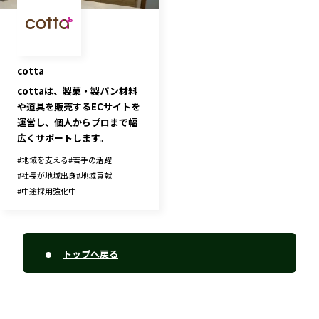
宮崎エリア
鹿児島エリア
沖縄エリア
cotta
カテゴリから探す
cottaは、製菓・製パン材料
や道具を販売するECサイトを
特集コンテンツ
地域を代表する 企業100選
運営し、個人からプロまで幅
広くサポートします。
プレスリリース
行政連携記事
#
地域を支える
#
若手の活躍
MILCプロジェクト
選出企業特別対談
#
社長が地域出身
#
地域貢献
Localist
SDGsの先駆者
#
中途採用強化中
イベント
飲食店
地域豆知識
ニッポンの百選大全集
Sporkle
トップへ戻る
「人」から探す