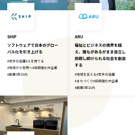
長野エリア
岐阜エリア
静岡エリア
愛知エリア
三重エリア
滋賀エリア
京都エリア
大阪市エリア
SHIP
ARU
ソフトウェアで日本のグロー
福祉とビジネスの境界を越
北摂エリア
堺・泉州エリア
バル化を引き上げる
え、誰もがあるがまま自立し
河内エリア
兵庫エリア
挑戦し続けられる社会を創造
#
若手の活躍
#
人を育てる
奈良エリア
和歌山エリア
する
#
地域から世界へ
#
採用強化中企業
鳥取エリア
島根エリア
#
創業5年以内
#
地域を支える
#
若手の活躍
#
まちづくり
#
採用強化中企業
岡山エリア
広島エリア
#
創業5年以内
山口エリア
徳島エリア
香川エリア
愛媛エリア
高知エリア
福岡エリア
佐賀エリア
長崎エリア
熊本エリア
大分エリア