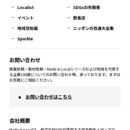
長崎
エリア
広島
エリア
堺・泉州
エリア
岐阜
エリア
多摩
エリア
Localist
SDGsの先駆者
イベント
飲食店
熊本
エリア
山口
エリア
河内
エリア
静岡
エリア
神奈川
エリア
地域豆知識
ニッポンの百選大全集
Sporkle
大分
エリア
徳島
エリア
兵庫
エリア
愛知
エリア
山梨
エリア
お問い合わせ
掲載依頼・取材依頼・Made In Localシリーズおよび地域を代表す
宮崎
エリア
香川
エリア
奈良
エリア
三重
エリア
る企業100選についてのお問い合わせ等、承っております。まずは
お気軽にご相談ください。
お問い合わせはこちら
鹿児島
エリア
愛媛
エリア
和歌山
エリア
会社概要
沖縄
エリア
高知
エリア
Made In Localは、株式会社IOBIが運営する地方創生メディアで