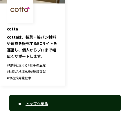
宮崎エリア
鹿児島エリア
沖縄エリア
cotta
カテゴリから探す
cottaは、製菓・製パン材料
や道具を販売するECサイトを
特集コンテンツ
地域を代表する 企業100選
運営し、個人からプロまで幅
広くサポートします。
プレスリリース
行政連携記事
#
地域を支える
#
若手の活躍
MILCプロジェクト
選出企業特別対談
#
社長が地域出身
#
地域貢献
Localist
SDGsの先駆者
#
中途採用強化中
イベント
飲食店
地域豆知識
ニッポンの百選大全集
Sporkle
トップへ戻る
「人」から探す