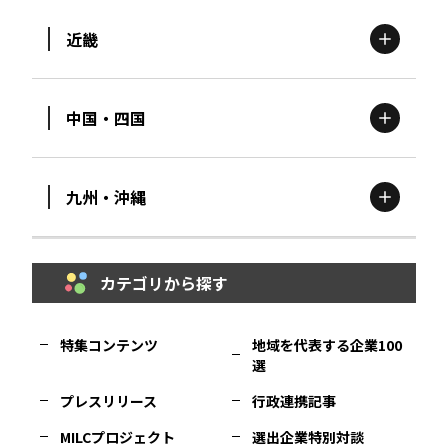
近畿
新潟
エリア
栃木
エリア
岩手
エリア
中国・四国
滋賀
エリア
富山
エリア
群馬
エリア
宮城
エリア
九州・沖縄
鳥取
エリア
京都
エリア
石川
エリア
埼玉
エリア
秋田
エリア
カテゴリから探す
福岡
エリア
島根
エリア
大阪市
エリア
福井
エリア
千葉
エリア
山形
エリア
特集コンテンツ
地域を代表する企業100
選
佐賀
エリア
岡山
エリア
北摂
エリア
長野
エリア
東京23区
エリア
福島
エリア
プレスリリース
行政連携記事
MILCプロジェクト
選出企業特別対談