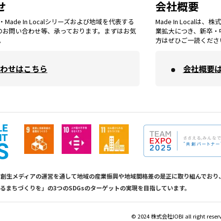
せ
会社概要
福岡
エリア
ade In Localシリーズおよび地域を代表する
Made In Loca
島根
エリア
大阪市
エリア
てのお問い合わせ等、承っております。まずはお気
業拡大につき、新卒・
福井
エリア
千葉
エリア
。
方はぜひご一読くださ
山形
エリア
佐賀
エリア
岡山
エリア
わせはこちら
会社概要
北摂
エリア
長野
エリア
東京23区
エリア
福島
エリア
長崎
エリア
広島
エリア
堺・泉州
エリア
岐阜
エリア
多摩
エリア
熊本
エリア
山口
エリア
河内
エリア
静岡
エリア
神奈川
エリア
calは地方創生メディアの運営を通して地域の産業振興や地域間格差の是正に取り組んで
るまちづくりを」の3つのSDGsのターゲットの実現を目指しています。
大分
エリア
徳島
エリア
兵庫
エリア
愛知
エリア
山梨
エリア
©︎ 2024 株式会社IOBI all right reser