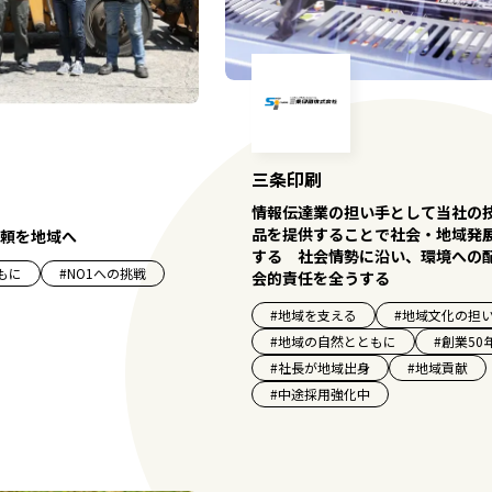
三条印刷
情報伝達業の担い手として当社の
品を提供することで社会・地域発
頼を地域へ
する 社会情勢に沿い、環境への
もに
#
NO1への挑戦
会的責任を全うする
#
地域を支える
#
地域文化の担
#
地域の自然とともに
#
創業50
#
社長が地域出身
#
地域貢献
#
中途採用強化中