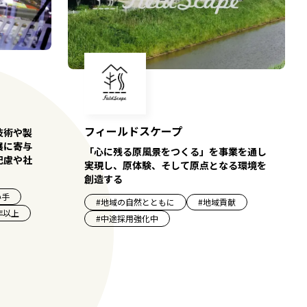
フィールドスケープ
技術や製
展に寄与
「心に残る原風景をつくる」を事業を通し
配慮や社
実現し、原体験、そして原点となる環境を
創造する
い手
#
地域の自然とともに
#
地域貢献
年以上
#
中途採用強化中