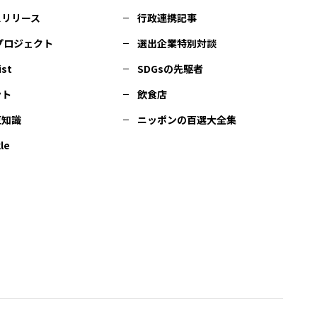
スリリース
行政連携記事
Cプロジェクト
選出企業特別対談
ist
SDGsの先駆者
ント
飲食店
豆知識
ニッポンの百選大全集
le