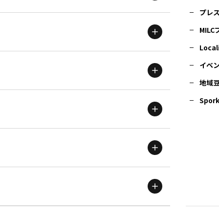
プレ
MIL
北海道
エリア
Local
イベ
地域
茨城
エリア
青森
エリア
Spork
新潟
エリア
栃木
エリア
岩手
エリア
滋賀
エリア
富山
エリア
群馬
エリア
宮城
エリア
鳥取
エリア
京都
エリア
石川
エリア
埼玉
エリア
秋田
エリア