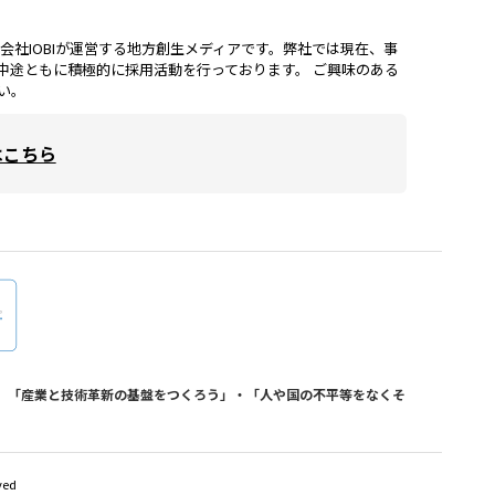
lは、株式会社IOBIが運営する地方創生メディアです。弊社では現在、事
中途ともに積極的に採用活動を行っております。 ご興味のある
い。
はこちら
おり、「産業と技術革新の基盤をつくろう」・「人や国の不平等をなくそ
ved