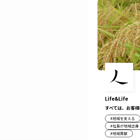
ニッポンの百選大全集
群馬
Sporkle
埼玉
千葉
東京23区
多摩地域
Life&Life
神奈川
すべては、お客様
#
地域を支える
新潟
#
社長が地域出身
#
地域貢献
富山