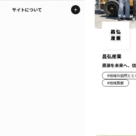
地域を代表する企業100選
記事ライター
サイトについて
岩手
プレスリリース
アンバサダー
私たちの理念
宮城
行政連携記事
お問い合わせ
MILCプロジェクト
秋田
運営会社情報
昌弘産業
選出企業特別対談
資源を未来へ、信
山形
Localist
#
地域の自然とと
#
地域貢献
SDGsの先駆者
福島
イベント
茨城
飲食店
栃木
地域豆知識