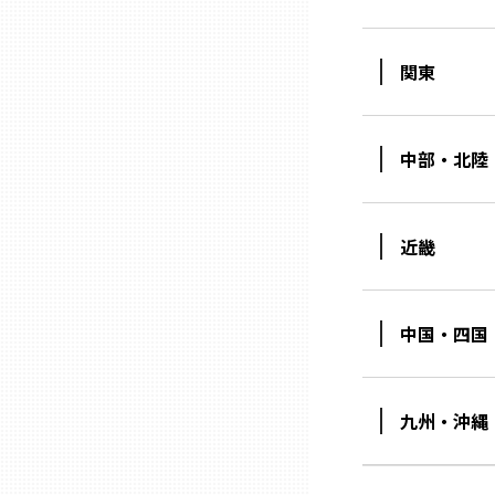
三重
関東
滋賀
中部・北陸
京都
近畿
大阪市
北摂
中国・四国
堺・泉州
九州・沖縄
河内