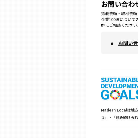
お問い合わ
兵庫
掲載依頼・取材依頼・M
企業100選につい
軽にご相談ください
奈良
お問い合
和歌山
鳥取
島根
岡山
Made In Lo
う」・「住み続けられ
広島