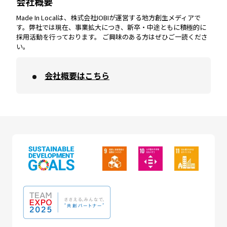
会社概要
沖縄
エリア
高知
エリア
Made In Localは、株式会社IOBIが運営する地方創生メディアで
す。弊社では現在、事業拡大につき、新卒・中途ともに積極的に
採用活動を行っております。 ご興味のある方はぜひご一読くださ
い。
会社概要はこちら