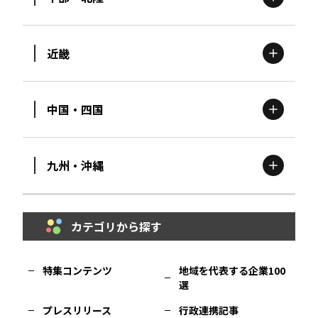
茨城
エリア
青森
エリア
近畿
新潟
エリア
栃木
エリア
岩手
エリア
中国・四国
滋賀
エリア
富山
エリア
群馬
エリア
宮城
エリア
九州・沖縄
鳥取
エリア
京都
エリア
石川
エリア
埼玉
エリア
秋田
エリア
カテゴリから探す
福岡
エリア
島根
エリア
大阪市
エリア
福井
エリア
千葉
エリア
山形
エリア
特集コンテンツ
地域を代表する企業100
選
佐賀
エリア
岡山
エリア
北摂
エリア
長野
エリア
東京23区
エリア
福島
エリア
プレスリリース
行政連携記事