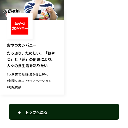
宮崎エリア
鹿児島エリア
沖縄エリア
カテゴリから探す
おやつカンパニー
特集コンテンツ
地域を代表する 企業100選
たっぷり、たのしい、「おや
プレスリリース
行政連携記事
つ」と「夢」の創造により、
MILCプロジェクト
選出企業特別対談
人々の食生活を彩りたい
Localist
SDGsの先駆者
#
人を育てる
#
地域から世界へ
#
創業50年以上
#
イノベーション
イベント
飲食店
#
地域貢献
地域豆知識
ニッポンの百選大全集
Sporkle
トップへ戻る
「人」から探す