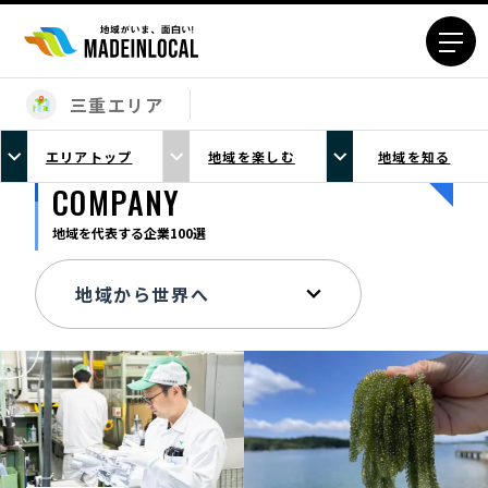
三重エリア
エリアから探す
エリアトップ
地域を楽しむ
地域を知る
北海道エリア
青森エリア
COMPANY
岩手エリア
宮城エリア
地域を代表する企業100選
秋田エリア
山形エリア
福島エリア
茨城エリア
栃木エリア
群馬エリア
埼玉エリア
千葉エリア
東京23区エリア
多摩エリア
神奈川エリア
新潟エリア
富山エリア
石川エリア
福井エリア
山梨エリア