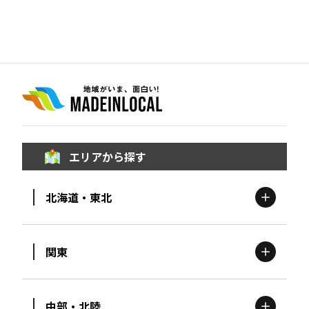
記事ライター
アンバサダー
お問い合わせ
会社概要
エリアから探す
北海道・東北
関東
北海道
エリア
中部・北陸