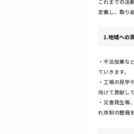
これまでの活
山口
定義し、取り
徳島
1.地域への
香川
愛媛
・不法投棄な
ていきます。
高知
・工場の見学
向けて貢献し
福岡
・災害発生等
れ体制の整備
佐賀
長崎