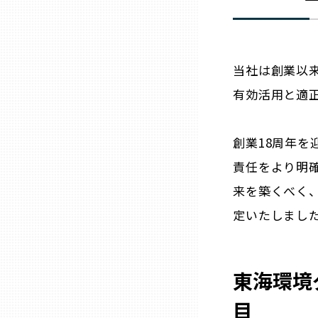
石川
当社は創業以
福井
有効活用と適
山梨
創業18周年
責任をより明
長野
来を築くべく、
定いたしまし
岐阜
静岡
東海環境
目
愛知