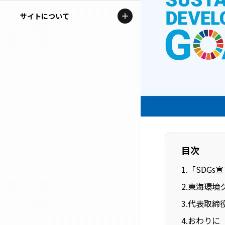
地域を代表する企業100選
記事ライター
サイトについて
岩手
プレスリリース
アンバサダー
私たちの理念
宮城
行政連携記事
お問い合わせ
MILCプロジェクト
秋田
運営会社情報
選出企業特別対談
山形
Localist
SDGsの先駆者
福島
目次
イベント
1
.
「SDGs
茨城
飲食店
2
.
東海環境グ
栃木
3
.
代表取締役
地域豆知識
4
.
おわりに