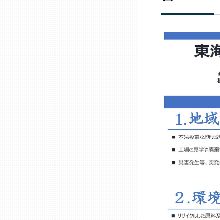
三重
滋賀
京都
大阪市
北摂
堺・泉州
河内