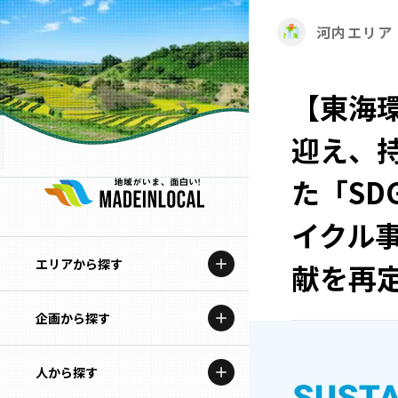
河内エリア
【東海
迎え、
た「SD
イクル
エリアから探す
献を再
企画から探す
北海道
特集コンテンツ
人から探す
青森