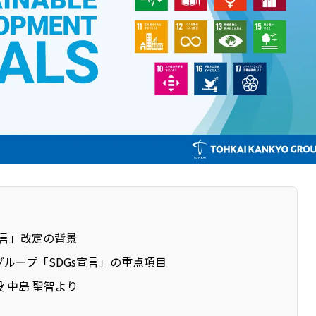
宣言」改定の背景
ループ「SDGs宣言」の重点項目
 中島 聖智より