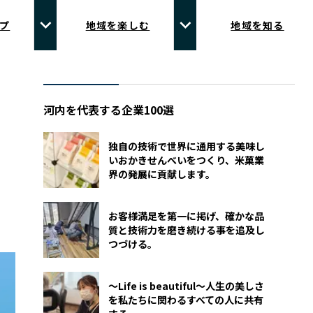
プ
地域を楽しむ
地域を知る
河内を代表する企業100選
独自の技術で世界に通用する美味し
いおかきせんべいをつくり、米菓業
界の発展に貢献します。
お客様満足を第一に掲げ、確かな品
質と技術力を磨き続ける事を追及し
つづける。
～Life is beautiful～人生の美しさ
を私たちに関わるすべての人に共有