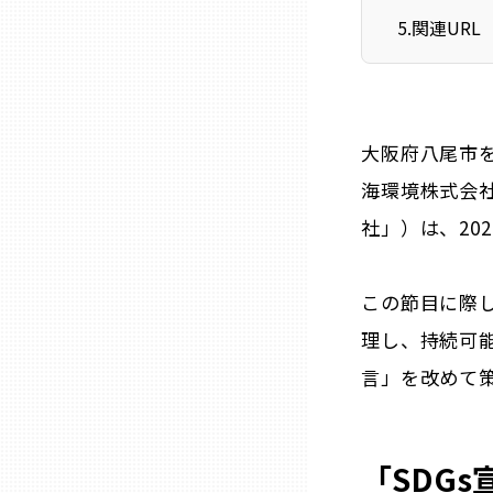
ニッポンの百選大全集
群馬
5
.
関連URL
Sporkle
埼玉
大阪府八尾市
千葉
海環境株式会社
東京23区
社」）は、20
多摩地域
この節目に際
理し、持続可能
神奈川
言」を改めて
新潟
「SDG
富山