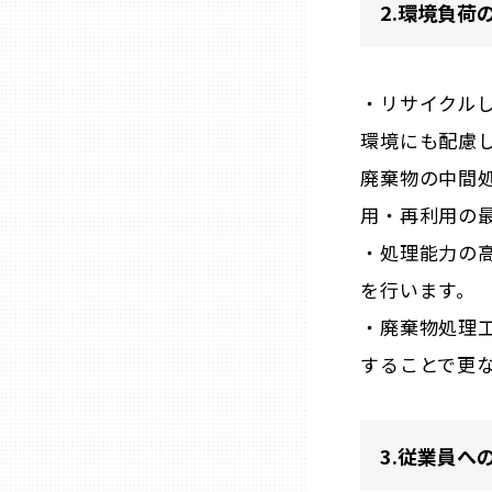
2.環境負荷
熊本
・リサイクル
大分
環境にも配慮
廃棄物の中間
宮崎
用・再利用の
・処理能力の
鹿児島
を行います。
・廃棄物処理
沖縄
することで更
3.従業員へ