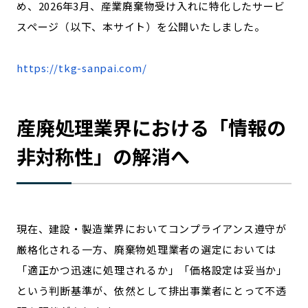
め、2026年3月、産業廃棄物受け入れに特化したサービ
宮崎エリア
鹿児島エリア
スページ（以下、本サイト）を公開いたしました。
沖縄エリア
https://tkg-sanpai.com/
カテゴリから探す
特集コンテンツ
地域を代表する 企業100選
産廃処理業界における「情報の
プレスリリース
行政連携記事
非対称性」の解消へ
MILCプロジェクト
選出企業特別対談
Localist
SDGsの先駆者
イベント
飲食店
地域豆知識
ニッポンの百選大全集
現在、建設・製造業界においてコンプライアンス遵守が
Sporkle
厳格化される一方、廃棄物処理業者の選定においては
「適正かつ迅速に処理されるか」「価格設定は妥当か」
という判断基準が、依然として排出事業者にとって不透
「人」から探す