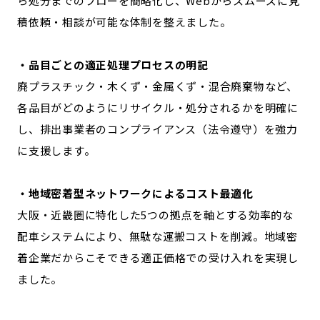
ら処分までのフローを簡略化し、Webからスムーズに見
積依頼・相談が可能な体制を整えました。
・品目ごとの適正処理プロセスの明記
廃プラスチック・木くず・金属くず・混合廃棄物など、
各品目がどのようにリサイクル・処分されるかを明確に
し、排出事業者のコンプライアンス（法令遵守）を強力
に支援します。
・地域密着型ネットワークによるコスト最適化
大阪・近畿圏に特化した5つの拠点を軸とする効率的な
配車システムにより、無駄な運搬コストを削減。地域密
着企業だからこそできる適正価格での受け入れを実現し
ました。