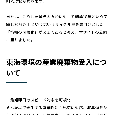
明な現状があります。
記事ライター
アンバサダー
当社は、こうした業界の課題に対して創業18年という実
お問い合わせ
績と80％以上という高いリサイクル率を裏付けとした
会社概要
「情報の可視化」が必要であると考え、本サイトの公開
に至りました。
東海環境の産業廃棄物受入につ
いて
・最短即日のスピード対応を可視化
急な現場で発生する廃棄物にも迅速に対応。収集運搬か