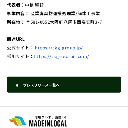
代表者：
中島 聖智
事業内容：
産業廃棄物運搬処理業/解体工事業
所在地：
〒581-0852大阪府八尾市西高安町3-7
関連URL
公式サイト：
https://tkg-group.jp/
採用サイト：
https://tkg-recruit.com/
プレスリリース一覧へ