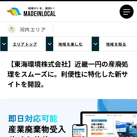
河内エリア
エリアから探す
エリアトップ
地域を楽しむ
地域を知る
北海道エリア
青森エリア
岩手エリア
宮城エリア
【東海環境株式会社】近畿一円の産廃処
秋田エリア
山形エリア
理をスムーズに。利便性に特化した新サ
福島エリア
茨城エリア
イトを開設。
栃木エリア
群馬エリア
埼玉エリア
千葉エリア
東京23区エリア
多摩エリア
神奈川エリア
新潟エリア
富山エリア
石川エリア
福井エリア
山梨エリア