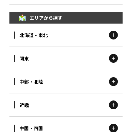
エリアから探す
北海道・東北
関東
北海道
エリア
中部・北陸
茨城
エリア
青森
エリア
近畿
新潟
エリア
栃木
エリア
岩手
エリア
中国・四国