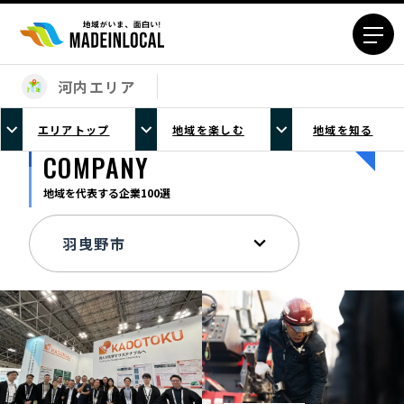
河内エリア
エリアから探す
エリアトップ
地域を楽しむ
地域を知る
北海道エリア
青森エリア
COMPANY
岩手エリア
宮城エリア
地域を代表する企業100選
秋田エリア
山形エリア
福島エリア
茨城エリア
栃木エリア
群馬エリア
埼玉エリア
千葉エリア
東京23区エリア
多摩エリア
神奈川エリア
新潟エリア
富山エリア
石川エリア
福井エリア
山梨エリア