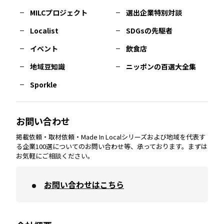
MILCプロジェクト
選出企業特別対談
長崎
エリア
広島
エリア
堺・泉州
エリア
岐阜
エリア
多摩
エリア
Localist
SDGsの先駆者
イベント
飲食店
熊本
エリア
山口
エリア
河内
エリア
静岡
エリア
神奈川
エリア
地域豆知識
ニッポンの百選大全集
Sporkle
大分
エリア
徳島
エリア
兵庫
エリア
愛知
エリア
山梨
エリア
お問い合わせ
掲載依頼・取材依頼・Made In Localシリーズおよび地域を代表す
宮崎
エリア
香川
エリア
奈良
エリア
三重
エリア
る企業100選についてのお問い合わせ等、承っております。まずは
お気軽にご相談ください。
お問い合わせはこちら
鹿児島
エリア
愛媛
エリア
和歌山
エリア