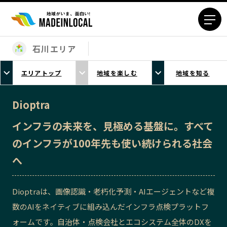
石川エリア
エリアから探す
エリアトップ
地域を楽しむ
地域を知る
北海道エリア
青森エリア
岩手エリア
宮城エリア
Dioptra
秋田エリア
山形エリア
インフラの未来を、見極める基盤に。すべて
福島エリア
茨城エリア
のインフラが100年先も使い続けられる社会
栃木エリア
群馬エリア
へ
埼玉エリア
千葉エリア
東京23区エリア
多摩エリア
Dioptraは、画像認識・老朽化予測・AIエージェントなど複
神奈川エリア
新潟エリア
数のAIをネイティブに組み込んだインフラ点検プラットフ
富山エリア
石川エリア
ォームです。自治体・点検会社とエコシステム全体のDXを
福井エリア
山梨エリア