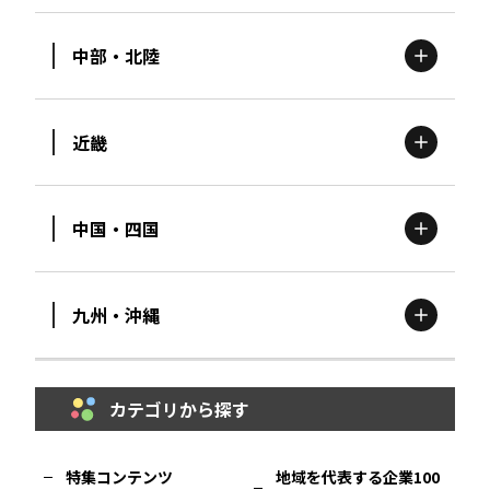
中部・北陸
茨城
エリア
青森
エリア
近畿
新潟
エリア
栃木
エリア
岩手
エリア
中国・四国
滋賀
エリア
富山
エリア
群馬
エリア
宮城
エリア
九州・沖縄
鳥取
エリア
京都
エリア
石川
エリア
埼玉
エリア
秋田
エリア
カテゴリから探す
福岡
エリア
島根
エリア
大阪市
エリア
福井
エリア
千葉
エリア
山形
エリア
特集コンテンツ
地域を代表する企業100