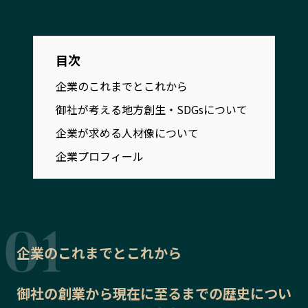
宮崎エリア
鹿児島エリア
沖縄エリア
目次
カテゴリから探す
企業のこれまでとこれから
御社が考える地方創生・SDGsについて
特集コンテンツ
地域を代表する 企業100選
企業が求める人材像について
プレスリリース
行政連携記事
企業プロフィール
MILCプロジェクト
選出企業特別対談
Localist
SDGsの先駆者
イベント
飲食店
地域豆知識
ニッポンの百選大全集
Sporkle
企業のこれまでとこれから
御社の
創業から現在に至るまでの歴史
につい
「人」から探す