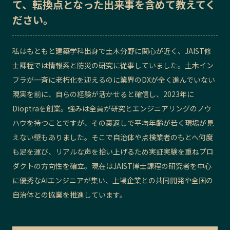
て、転換点となった出来事を含めて教えてく
記事ライター
アンバサダー
ださい。
お問い合わせ
会社概要
私はもともと建築学科出身で土木分野に関心が近く、JAIST修
士課程では情報系と防災の研究に従事していました。土木イン
フラが一斉に老朽化を迎えるのに業界のDXが全く進んでいない
現実を前に、自らの経験が活かせると確信し、2023年に
Dioptraを創業。強みは全員が研究とエンジニアリングのノウ
ハウを持つことですが、その裏返しで平均年齢が若く現場が見
えない壁もありました。そこで自治体や点検業者のもとへ何度
も足を運び、リアルな声を拾い上げるため実証実験を重ねプロ
ダクトの方向性を確立。現在はJAIST博士課程の研究者を中心
に優秀なAIエンジニアが集い、上場企業との共同開発や全国の
自治体との協業を推進しています。