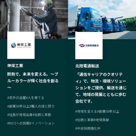
伸栄工業
北陸電通輸送
断熱で、未来を変える。～ブ
「通信キャリアのクオリテ
ルーカラーが輝く社会を創る
ィ」で、物流・環境ソリュー
～
ションをご提供。輸送を通じ
て、地域の発展とともに歩む
#
若手の活躍
#
人を育てる
会社です。
#
創業50年以上
#
職人の技と誇り
#
地域を支える
#
創業50年以上
#
社長が地域出身
#
伝統と革新
#
伝統と革新
#
地域貢献
#
NO1への挑戦
#
イノベーション
#
中途採用強化中