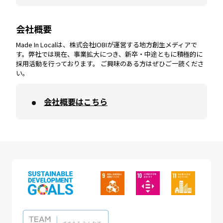
会社概要
沖縄
エリア
高知
エリア
Made In Localは、株式会社IOBIが運営する地方創生メディアで
す。弊社では現在、事業拡大につき、新卒・中途ともに積極的に
採用活動を行っております。 ご興味のある方はぜひご一読くださ
い。
会社概要はこちら