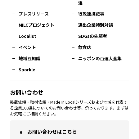
選
佐賀
エリア
岡山
エリア
北摂
エリア
長野
エリア
東京23区
エリア
福島
エリア
プレスリリース
行政連携記事
MILCプロジェクト
選出企業特別対談
長崎
エリア
広島
エリア
堺・泉州
エリア
岐阜
エリア
多摩
エリア
Localist
SDGsの先駆者
イベント
飲食店
熊本
エリア
山口
エリア
河内
エリア
静岡
エリア
神奈川
エリア
地域豆知識
ニッポンの百選大全集
Sporkle
大分
エリア
徳島
エリア
兵庫
エリア
愛知
エリア
山梨
エリア
お問い合わせ
掲載依頼・取材依頼・Made In Localシリーズおよび地域を代表す
宮崎
エリア
香川
エリア
奈良
エリア
三重
エリア
る企業100選についてのお問い合わせ等、承っております。まずは
お気軽にご相談ください。
お問い合わせはこちら
鹿児島
エリア
愛媛
エリア
和歌山
エリア