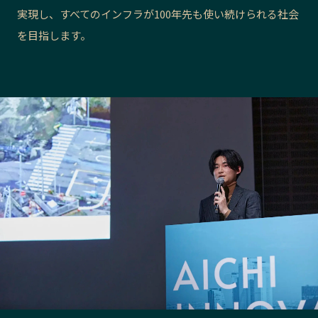
実現し、すべてのインフラが100年先も使い続けられる社会
長野エリア
岐阜エリア
を目指します。
静岡エリア
愛知エリア
三重エリア
滋賀エリア
京都エリア
大阪市エリア
北摂エリア
堺・泉州エリア
河内エリア
兵庫エリア
奈良エリア
和歌山エリア
鳥取エリア
島根エリア
岡山エリア
広島エリア
山口エリア
徳島エリア
香川エリア
愛媛エリア
高知エリア
福岡エリア
佐賀エリア
長崎エリア
熊本エリア
大分エリア