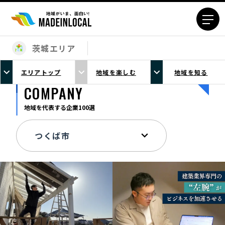
茨城エリア
エリアから探す
エリアトップ
地域を楽しむ
地域を知る
北海道エリア
青森エリア
COMPANY
岩手エリア
宮城エリア
地域を代表する企業100選
秋田エリア
山形エリア
福島エリア
茨城エリア
栃木エリア
群馬エリア
埼玉エリア
千葉エリア
東京23区エリア
多摩エリア
神奈川エリア
新潟エリア
富山エリア
石川エリア
福井エリア
山梨エリア