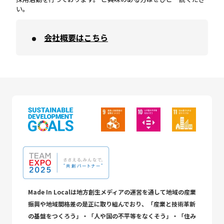
い。
会社概要はこちら
Made In Localは地方創生メディアの運営を通して地域の産業
振興や地域間格差の是正に取り組んでおり、「産業と技術革新
の基盤をつくろう」・「人や国の不平等をなくそう」・「住み