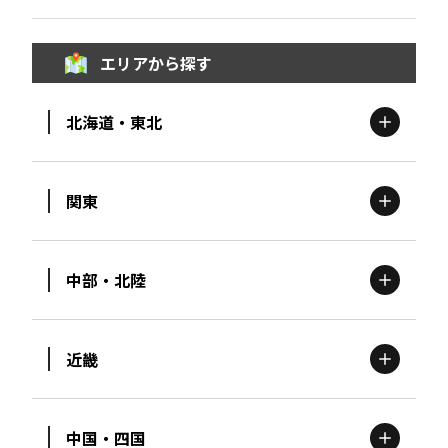
エリアから探す
北海道・東北
関東
北海道
エリア
中部・北陸
茨城
エリア
青森
エリア
近畿
新潟
エリア
栃木
エリア
岩手
エリア
中国・四国