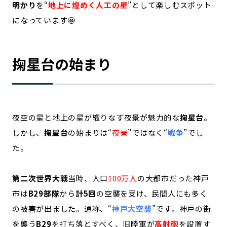
明かり
を“
地上に煌めく人工の星
”として楽しむスポット
になっています🤩
掬星台の始まり
夜空の星と地上の星が織りなす夜景が魅力的な
掬星台
。
しかし、
掬星台
の始まりは“
夜景
”ではなく“
戦争
”でし
た。
第二次世界大戦
当時、人口
100万人
の大都市だった神戸
市は
B29部隊
から
計5回
の空襲を受け、民間人にも多く
の被害が出ました。通称、“
神戸大空襲
”です。神戸の街
を襲う
B29
を打ち落とすべく、旧陸軍が
高射砲
を設置す