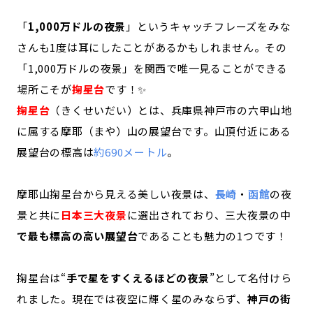
「
1,000万ドルの夜景
」というキャッチフレーズをみな
さんも1度は耳にしたことがあるかもしれません。その
「1,000万ドルの夜景」を関西で唯一見ることができる
場所こそが
掬星台
です！✨
掬星台
（きくせいだい）とは、兵庫県神戸市の六甲山地
に属する摩耶（まや）山の展望台です。山頂付近にある
展望台の標高は
約690メートル
。
摩耶山掬星台から見える美しい夜景は、
長崎
・
函館
の夜
景と共に
日本三大夜景
に選出されており、三大夜景の中
で最も標高の高い展望台
であることも魅力の1つです！
掬星台は“
手で星をすくえるほどの夜景
”として名付けら
れました。現在では夜空に輝く星のみならず、
神戸の街