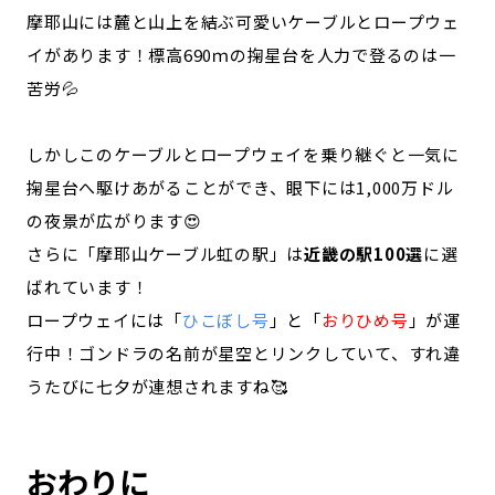
摩耶山には麓と山上を結ぶ可愛いケーブルとロープウェ
イがあります！標高690ｍの掬星台を人力で登るのは一
苦労💦
しかしこのケーブルとロープウェイを乗り継ぐと一気に
掬星台へ駆けあがることができ、眼下には1,000万ドル
の夜景が広がります😍
さらに「摩耶山ケーブル虹の駅」は
近畿の駅100選
に選
ばれています！
ロープウェイには「
ひこぼし号
」と「
おりひめ号
」が運
行中！ゴンドラの名前が星空とリンクしていて、すれ違
うたびに七夕が連想されますね🥰
おわりに