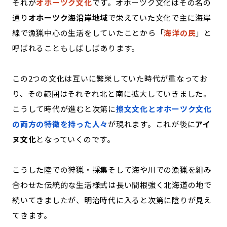
それが
オホーツク文化
です。オホーツク文化はその名の
通り
オホーツク海沿岸地域
で栄えていた文化で主に海岸
線で漁猟中心の生活をしていたことから「
海洋の民
」と
呼ばれることもしばしばあります。
この2つの文化は互いに繁栄していた時代が重なってお
り、その範囲はそれぞれ北と南に拡大していきました。
こうして時代が進むと次第に
擦文文化とオホーツク文化
の両方の特徴を持った人々
が現れます。これが後に
アイ
ヌ文化
となっていくのです。
こうした陸での狩猟・採集そして海や川での漁猟を組み
合わせた伝統的な生活様式は長い間根強く北海道の地で
続いてきましたが、明治時代に入ると次第に陰りが見え
てきます。