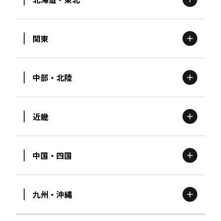
関東
北海道
エリア
中部・北陸
茨城
エリア
青森
エリア
近畿
新潟
エリア
栃木
エリア
岩手
エリア
中国・四国
滋賀
エリア
富山
エリア
群馬
エリア
宮城
エリア
九州・沖縄
鳥取
エリア
京都
エリア
石川
エリア
埼玉
エリア
秋田
エリア