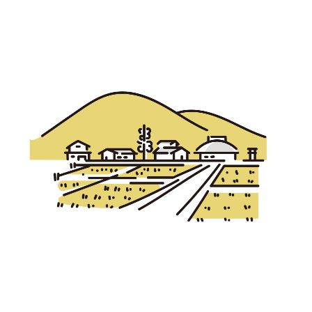
宮崎エリア
鹿児島エリア
沖縄エリア
カテゴリから探す
特集コンテンツ
地域を代表する 企業100選
プレスリリース
行政連携記事
MILCプロジェクト
選出企業特別対談
Localist
SDGsの先駆者
イベント
飲食店
地域豆知識
ニッポンの百選大全集
Sporkle
「人」から探す