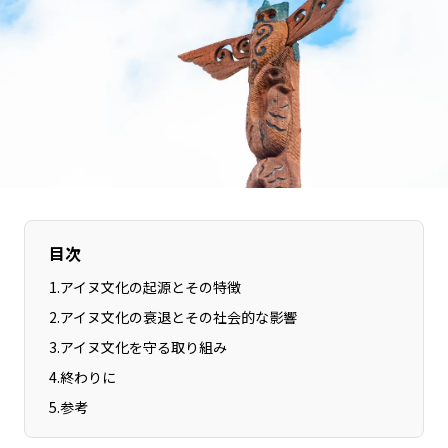
長野エリア
岐阜エリア
静岡エリア
愛知エリア
三重エリア
滋賀エリア
京都エリア
大阪市エリア
北摂エリア
堺・泉州エリア
河内エリア
兵庫エリア
奈良エリア
和歌山エリア
鳥取エリア
島根エリア
目次
岡山エリア
広島エリア
1
.
アイヌ文化の起源とその特徴
山口エリア
徳島エリア
2
.
アイヌ文化の衰退とその社会的な影響
香川エリア
愛媛エリア
3
.
アイヌ文化を守る取り組み
高知エリア
福岡エリア
4
.
終わりに
佐賀エリア
長崎エリア
5
.
参考
熊本エリア
大分エリア