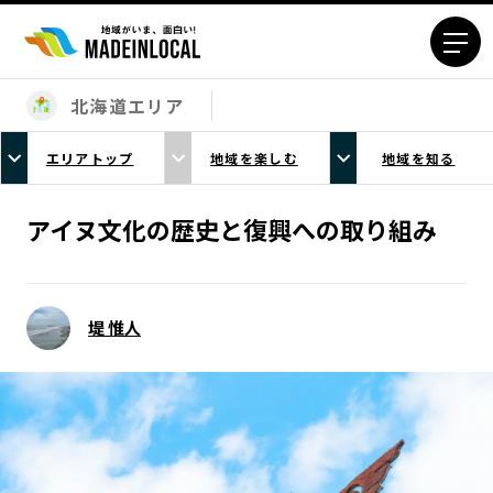
北海道エリア
エリアから探す
エリアトップ
地域を楽しむ
地域を知る
北海道エリア
青森エリア
岩手エリア
宮城エリア
アイヌ文化の歴史と復興への取り組み
秋田エリア
山形エリア
福島エリア
茨城エリア
栃木エリア
群馬エリア
堤 惟人
埼玉エリア
千葉エリア
東京23区エリア
多摩エリア
神奈川エリア
新潟エリア
富山エリア
石川エリア
福井エリア
山梨エリア