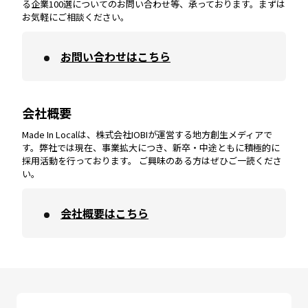
宮崎
エリア
香川
エリア
奈良
エリア
三重
エリア
る企業100選についてのお問い合わせ等、承っております。まずは
お気軽にご相談ください。
お問い合わせはこちら
鹿児島
エリア
愛媛
エリア
和歌山
エリア
会社概要
沖縄
エリア
高知
エリア
Made In Localは、株式会社IOBIが運営する地方創生メディアで
す。弊社では現在、事業拡大につき、新卒・中途ともに積極的に
採用活動を行っております。 ご興味のある方はぜひご一読くださ
い。
会社概要はこちら