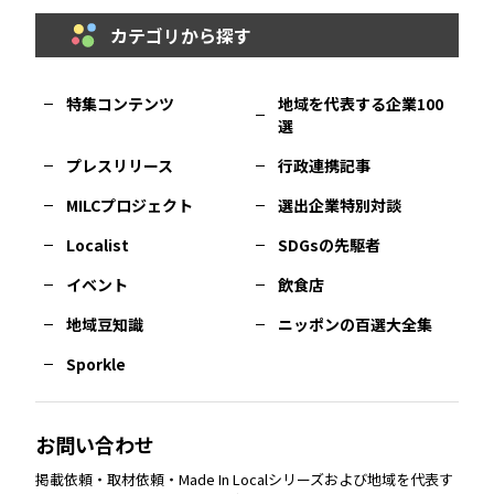
カテゴリから探す
福岡
エリア
島根
エリア
大阪市
エリア
福井
エリア
千葉
エリア
山形
エリア
特集コンテンツ
地域を代表する企業100
選
佐賀
エリア
岡山
エリア
北摂
エリア
長野
エリア
東京23区
エリア
福島
エリア
プレスリリース
行政連携記事
MILCプロジェクト
選出企業特別対談
長崎
エリア
広島
エリア
堺・泉州
エリア
岐阜
エリア
多摩
エリア
Localist
SDGsの先駆者
イベント
飲食店
熊本
エリア
山口
エリア
河内
エリア
静岡
エリア
神奈川
エリア
地域豆知識
ニッポンの百選大全集
Sporkle
大分
エリア
徳島
エリア
兵庫
エリア
愛知
エリア
山梨
エリア
お問い合わせ
掲載依頼・取材依頼・Made In Localシリーズおよび地域を代表す