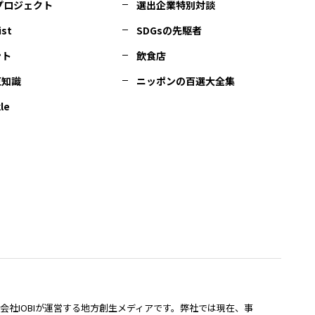
Cプロジェクト
選出企業特別対談
ist
SDGsの先駆者
ント
飲食店
豆知識
ニッポンの百選大全集
le
lは、株式会社IOBIが運営する地方創生メディアです。弊社では現在、事