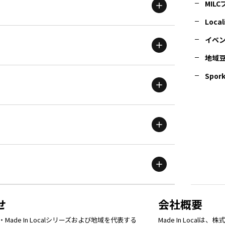
MIL
北海道
エリア
Local
イベ
地域
茨城
エリア
青森
エリア
Spork
新潟
エリア
栃木
エリア
岩手
エリア
滋賀
エリア
富山
エリア
群馬
エリア
宮城
エリア
鳥取
エリア
京都
エリア
石川
エリア
埼玉
エリア
秋田
エリア
せ
会社概要
福岡
エリア
ade In Localシリーズおよび地域を代表する
Made In Loca
島根
エリア