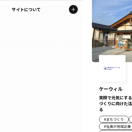
地域を代表する企業100選
記事ライター
サイトについて
岩手
プレスリリース
アンバサダー
私たちの理念
宮城
行政連携記事
お問い合わせ
MILCプロジェクト
秋田
運営会社情報
選出企業特別対談
山形
Localist
SDGsの先駆者
福島
ケーウィル
イベント
笑顔で元気にする
茨城
づくりに向けた活
飲食店
る
栃木
#
まちづくり
地域豆知識
#
社長が地域出身