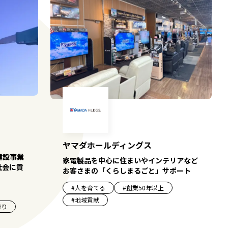
ヤマダホールディングス
建設事業
家電製品を中心に住まいやインテリアなど
社会に貢
お客さまの「くらしまるごと」サポート
#
人を育てる
#
創業50年以上
#
地域貢献
誇り