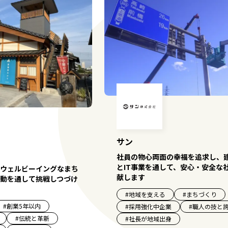
サン
社員の物心両面の幸福を追求し、
とIT事業を通して、安心・安全な
ウェルビーイングなまち
献します
動を通して挑戦しつづけ
#
地域を支える
#
まちづくり
#
創業5年以内
#
採用強化中企業
#
職人の技と
#
伝統と革新
#
社長が地域出身