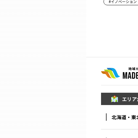
#
イノベーション
ニッポンの百選大全集
群馬
Sporkle
埼玉
千葉
東京23区
多摩地域
エリア
神奈川
北海道・東
新潟
富山