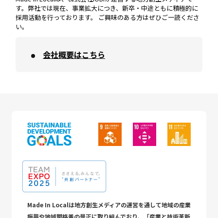
す。弊社では現在、事業拡大につき、新卒・中途ともに積極的に
採用活動を行っております。 ご興味のある方はぜひご一読くださ
い。
会社概要はこちら
Made In Localは地方創生メディアの運営を通して地域の産業
振興や地域間格差の是正に取り組んでおり、「産業と技術革新