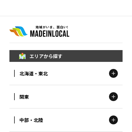
エリアから探す
北海道・東北
関東
北海道
エリア
中部・北陸
茨城
エリア
青森
エリア