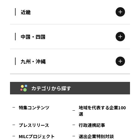
近畿
新潟
エリア
栃木
エリア
岩手
エリア
中国・四国
滋賀
エリア
富山
エリア
群馬
エリア
宮城
エリア
九州・沖縄
鳥取
エリア
京都
エリア
石川
エリア
埼玉
エリア
秋田
エリア
カテゴリから探す
福岡
エリア
島根
エリア
大阪市
エリア
福井
エリア
千葉
エリア
山形
エリア
特集コンテンツ
地域を代表する企業100
選
佐賀
エリア
岡山
エリア
北摂
エリア
長野
エリア
東京23区
エリア
福島
エリア
プレスリリース
行政連携記事
MILCプロジェクト
選出企業特別対談