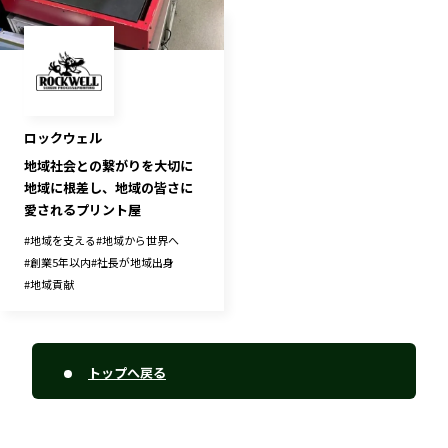
ロックウェル
地域社会との繋がりを大切に
地域に根差し、地域の皆さに
愛されるプリント屋
#
地域を支える
#
地域から世界へ
#
創業5年以内
#
社長が地域出身
#
地域貢献
トップへ戻る