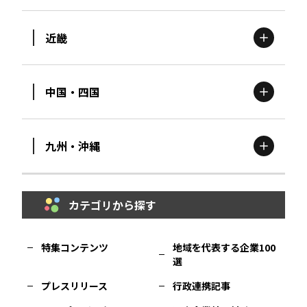
茨城
エリア
青森
エリア
近畿
新潟
エリア
栃木
エリア
岩手
エリア
中国・四国
滋賀
エリア
富山
エリア
群馬
エリア
宮城
エリア
九州・沖縄
鳥取
エリア
京都
エリア
石川
エリア
埼玉
エリア
秋田
エリア
カテゴリから探す
福岡
エリア
島根
エリア
大阪市
エリア
福井
エリア
千葉
エリア
山形
エリア
特集コンテンツ
地域を代表する企業100
選
佐賀
エリア
岡山
エリア
北摂
エリア
長野
エリア
東京23区
エリア
福島
エリア
プレスリリース
行政連携記事