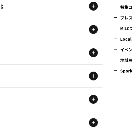
北
特集
プレ
MIL
北海道
エリア
Local
イベ
地域
茨城
エリア
青森
エリア
Spork
新潟
エリア
栃木
エリア
岩手
エリア
滋賀
エリア
富山
エリア
群馬
エリア
宮城
エリア
鳥取
エリア