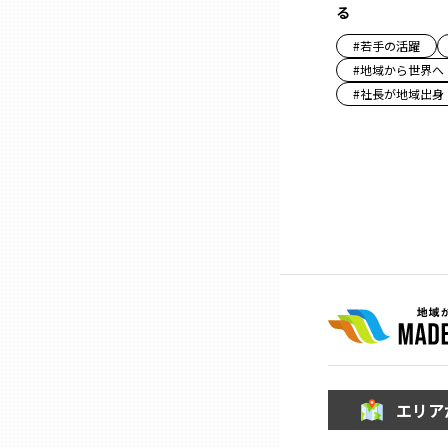
る
#
若手の活躍
石川
#
地域から世界へ
#
社長が地域出身
福井
山梨
長野
岐阜
静岡
エリア
愛知