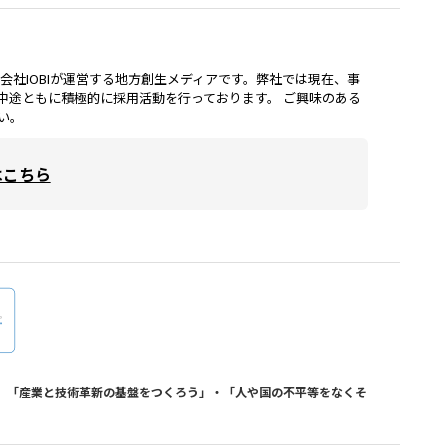
lは、株式会社IOBIが運営する地方創生メディアです。弊社では現在、事
中途ともに積極的に採用活動を行っております。 ご興味のある
い。
はこちら
おり、「産業と技術革新の基盤をつくろう」・「人や国の不平等をなくそ