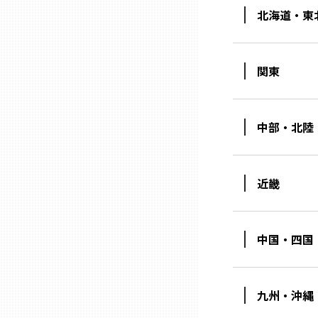
北海道・東
三重
関東
滋賀
京都
中部・北陸
大阪市
近畿
北摂
中国・四国
堺・泉州
河内
九州・沖縄