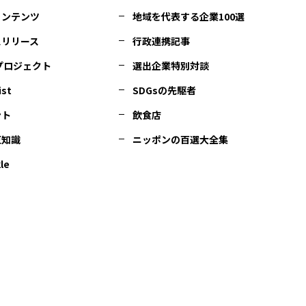
コンテンツ
地域を代表する企業100選
スリリース
行政連携記事
Cプロジェクト
選出企業特別対談
ist
SDGsの先駆者
ント
飲食店
豆知識
ニッポンの百選大全集
le