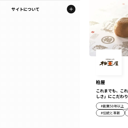
地域を代表する企業100選
記事ライター
サイトについて
岩手
プレスリリース
アンバサダー
私たちの理念
宮城
行政連携記事
お問い合わせ
MILCプロジェクト
秋田
運営会社情報
選出企業特別対談
山形
Localist
SDGsの先駆者
福島
柏屋
これまでも、これ
イベント
しさ」にこだわり
茨城
飲食店
#
創業50年以上
#
伝統と革新
栃木
地域豆知識