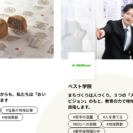
ベスト学院
からも。私たちは「おい
まちづくりは人づくり。３つの「
ます
ビジョン」のもと、教育の力で地
目指します。
#
社長が地域出身
#
若手の活躍
#
人を育てる
#
地域貢献
#
NO1への挑戦
#
地域貢献
#
新卒採用強化中