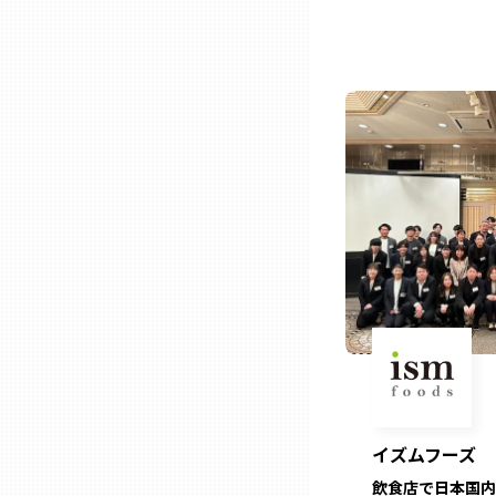
ニッポンの百選大全集
群馬
Sporkle
埼玉
千葉
東京23区
多摩地域
神奈川
新潟
イズムフーズ
飲食店で日本国内
富山