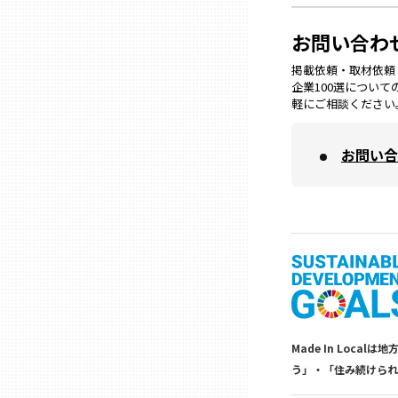
兵庫
お問い合わ
掲載依頼・取材依頼・M
奈良
企業100選につい
軽にご相談ください
和歌山
お問い合
鳥取
島根
岡山
Made In Lo
広島
う」・「住み続けられ