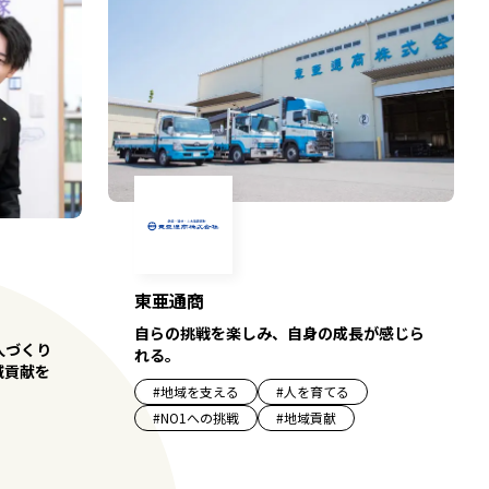
東亜通商
自らの挑戦を楽しみ、自身の成長が感じら
人づくり
れる。
域貢献を
#
地域を支える
#
人を育てる
#
NO1への挑戦
#
地域貢献