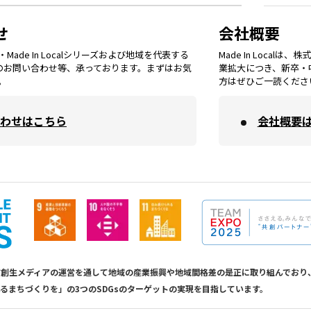
京都
エリア
石川
エリア
埼玉
エリア
秋田
エリア
せ
会社概要
福岡
エリア
ade In Localシリーズおよび地域を代表する
Made In Loca
島根
エリア
大阪市
エリア
てのお問い合わせ等、承っております。まずはお気
業拡大につき、新卒・
福井
エリア
千葉
エリア
。
方はぜひご一読くださ
山形
エリア
佐賀
エリア
岡山
エリア
わせはこちら
会社概要
北摂
エリア
長野
エリア
東京23区
エリア
福島
エリア
長崎
エリア
広島
エリア
堺・泉州
エリア
岐阜
エリア
多摩
エリア
熊本
エリア
山口
エリア
河内
エリア
静岡
エリア
神奈川
エリア
calは地方創生メディアの運営を通して地域の産業振興や地域間格差の是正に取り組んで
るまちづくりを」の3つのSDGsのターゲットの実現を目指しています。
大分
エリア
徳島
エリア
兵庫
エリア