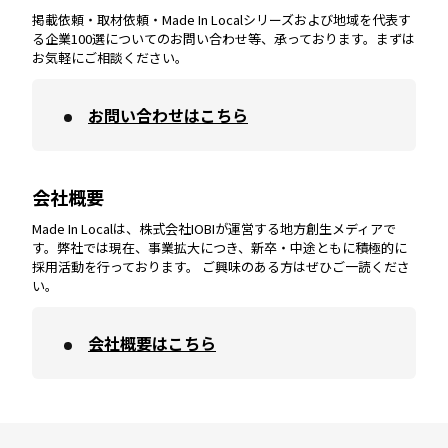
掲載依頼・取材依頼・Made In Localシリーズおよび地域を代表す
宮崎
エリア
香川
エリア
奈良
エリア
三重
エリア
る企業100選についてのお問い合わせ等、承っております。まずは
お気軽にご相談ください。
お問い合わせはこちら
鹿児島
エリア
愛媛
エリア
和歌山
エリア
会社概要
沖縄
エリア
高知
エリア
Made In Localは、株式会社IOBIが運営する地方創生メディアで
す。弊社では現在、事業拡大につき、新卒・中途ともに積極的に
採用活動を行っております。 ご興味のある方はぜひご一読くださ
い。
会社概要はこちら