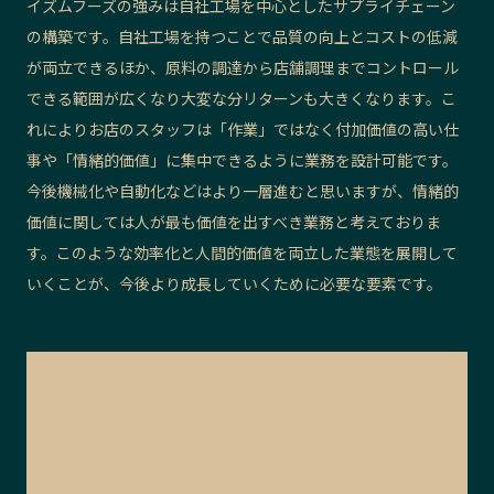
イズムフーズ
の強みは自社工場を中心としたサプライチェーン
の構築です。自社工場を持つことで品質の向上とコストの低減
が両立できるほか、原料の調達から店舗調理までコントロール
できる範囲が広くなり大変な分リターンも大きくなります。こ
れによりお店のスタッフは「作業」ではなく付加価値の高い仕
事や「情緒的価値」に集中できるように業務を設計可能です。
今後機械化や自動化などはより一層進むと思いますが、情緒的
価値に関しては人が最も価値を出すべき業務と考えておりま
す。このような効率化と人間的価値を両立した業態を展開して
いくことが、今後より成長していくために必要な要素です。