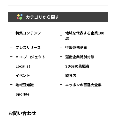
鳥取
エリア
京都
エリア
石川
エリア
埼玉
エリア
秋田
エリア
カテゴリから探す
福岡
エリア
島根
エリア
大阪市
エリア
福井
エリア
千葉
エリア
山形
エリア
特集コンテンツ
地域を代表する企業100
選
佐賀
エリア
岡山
エリア
北摂
エリア
長野
エリア
東京23区
エリア
福島
エリア
プレスリリース
行政連携記事
MILCプロジェクト
選出企業特別対談
長崎
エリア
広島
エリア
堺・泉州
エリア
岐阜
エリア
多摩
エリア
Localist
SDGsの先駆者
イベント
飲食店
熊本
エリア
山口
エリア
河内
エリア
静岡
エリア
神奈川
エリア
地域豆知識
ニッポンの百選大全集
Sporkle
大分
エリア
徳島
エリア
兵庫
エリア
愛知
エリア
山梨
エリア
お問い合わせ