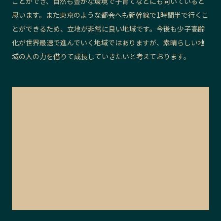
ことができ、自然も豊かな環境で子育てなどにも向いていると
思います。また東京のような都会へも新幹線で1時間半で行くこ
とができるため、立地が非常に良い地域です。今後も少子高齢
化が世界最速で進んでいく地域ではありますが、素晴らしい地
域の人の力を借りて成長していきたいと考えております。