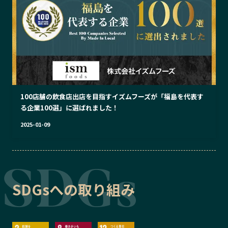
100店舗の飲食店出店を目指すイズムフーズが「福島を代表す
る企業100選」に選ばれました！
2025-01-09
SDGsへの取り組み