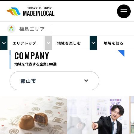
福島エリア
エリアから探す
エリアトップ
地域を楽しむ
地域を知る
北海道エリア
青森エリア
COMPANY
岩手エリア
宮城エリア
地域を代表する企業100選
秋田エリア
山形エリア
福島エリア
茨城エリア
栃木エリア
群馬エリア
埼玉エリア
千葉エリア
東京23区エリア
多摩エリア
神奈川エリア
新潟エリア
富山エリア
石川エリア
福井エリア
山梨エリア