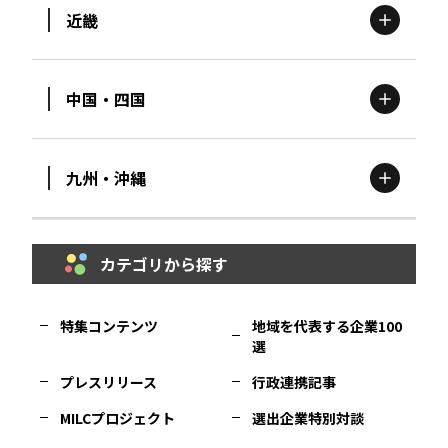
近畿
新潟
エリア
栃木
エリア
岩手
エリア
中国・四国
滋賀
エリア
富山
エリア
群馬
エリア
宮城
エリア
九州・沖縄
鳥取
エリア
京都
エリア
石川
エリア
埼玉
エリア
秋田
エリア
カテゴリから探す
福岡
エリア
島根
エリア
大阪市
エリア
福井
エリア
千葉
エリア
山形
エリア
特集コンテンツ
地域を代表する企業100
選
佐賀
エリア
岡山
エリア
北摂
エリア
長野
エリア
東京23区
エリア
福島
エリア
プレスリリース
行政連携記事
MILCプロジェクト
選出企業特別対談
長崎
エリア
広島
エリア
堺・泉州
エリア
岐阜
エリア
多摩
エリア