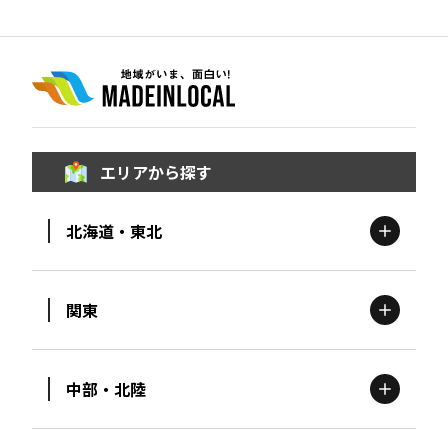
記事ライター
アンバサダー
お問い合わせ
会社概要
エリアから探す
北海道・東北
関東
北海道
エリア
中部・北陸
茨城
エリア
青森
エリア