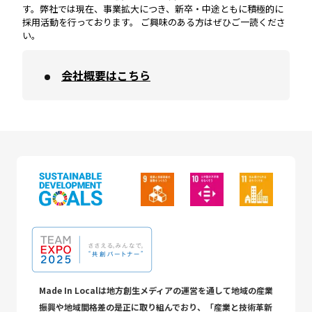
す。弊社では現在、事業拡大につき、新卒・中途ともに積極的に
採用活動を行っております。 ご興味のある方はぜひご一読くださ
い。
会社概要はこちら
Made In Localは地方創生メディアの運営を通して地域の産業
振興や地域間格差の是正に取り組んでおり、「産業と技術革新