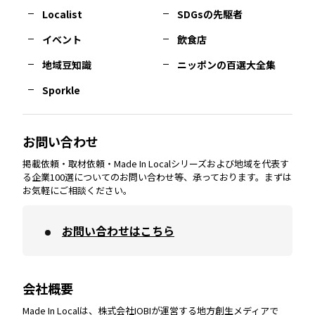
長崎
エリア
広島
エリア
堺・泉州
エリア
岐阜
エリア
多摩
エリア
Localist
SDGsの先駆者
イベント
飲食店
熊本
エリア
山口
エリア
河内
エリア
静岡
エリア
神奈川
エリア
地域豆知識
ニッポンの百選大全集
Sporkle
大分
エリア
徳島
エリア
兵庫
エリア
愛知
エリア
山梨
エリア
お問い合わせ
掲載依頼・取材依頼・Made In Localシリーズおよび地域を代表す
宮崎
エリア
香川
エリア
奈良
エリア
三重
エリア
る企業100選についてのお問い合わせ等、承っております。まずは
お気軽にご相談ください。
お問い合わせはこちら
鹿児島
エリア
愛媛
エリア
和歌山
エリア
会社概要
沖縄
エリア
高知
エリア
Made In Localは、株式会社IOBIが運営する地方創生メディアで