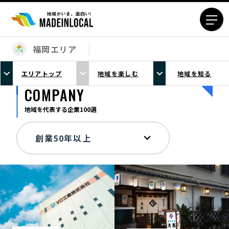
福岡エリア
エリアから探す
エリアトップ
地域を楽しむ
地域を知る
北海道エリア
青森エリア
COMPANY
岩手エリア
宮城エリア
地域を代表する企業100選
秋田エリア
山形エリア
福島エリア
茨城エリア
栃木エリア
群馬エリア
埼玉エリア
千葉エリア
東京23区エリア
多摩エリア
神奈川エリア
新潟エリア
富山エリア
石川エリア
福井エリア
山梨エリア