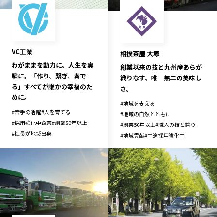
長野エリア
岐阜エリア
静岡エリア
愛知エリア
三重エリア
滋賀エリア
VC工業
相撲茶屋 大塚
京都エリア
大阪市エリア
わがままを動力に。人生を実
創業以来の技と九州産あらが
北摂エリア
堺・泉州エリア
験に。「作り、繋ぎ、奏で
織りなす、唯一無二の美味し
る」すべてが誰かの幸福のた
河内エリア
兵庫エリア
さ。
めに。
奈良エリア
和歌山エリア
#
地域を支える
#
若手の活躍
#
人を育てる
#
地域の自然とともに
鳥取エリア
島根エリア
#
採用強化中企業
#
創業50年以上
#
創業50年以上
#
職人の技と誇り
岡山エリア
広島エリア
#
社長が地域出身
#
地域貢献
#
中途採用強化中
山口エリア
徳島エリア
香川エリア
愛媛エリア
高知エリア
福岡エリア
佐賀エリア
長崎エリア
熊本エリア
大分エリア