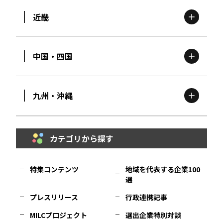
近畿
新潟
エリア
栃木
エリア
岩手
エリア
中国・四国
滋賀
エリア
富山
エリア
群馬
エリア
宮城
エリア
九州・沖縄
鳥取
エリア
京都
エリア
石川
エリア
埼玉
エリア
秋田
エリア
カテゴリから探す
福岡
エリア
島根
エリア
大阪市
エリア
福井
エリア
千葉
エリア
山形
エリア
特集コンテンツ
地域を代表する企業100
選
佐賀
エリア
岡山
エリア
北摂
エリア
長野
エリア
東京23区
エリア
福島
エリア
プレスリリース
行政連携記事
MILCプロジェクト
選出企業特別対談