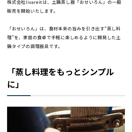
株式会社livareitは、土鍋蒸し器「おせいろん」の一般
宮崎エリア
鹿児島エリア
販売を開始いたします。
沖縄エリア
「おせいろん」は、食材本来の旨みを引き出す“蒸し料
カテゴリから探す
理”を、家庭の食卓で手軽に楽しめるように開発した土
鍋タイプの調理器具です。
特集コンテンツ
地域を代表する 企業100選
プレスリリース
行政連携記事
MILCプロジェクト
選出企業特別対談
「蒸し料理をもっとシンプル
Localist
SDGsの先駆者
に」
イベント
飲食店
地域豆知識
ニッポンの百選大全集
Sporkle
「人」から探す