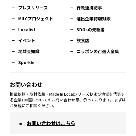
佐賀
エリア
岡山
エリア
北摂
エリア
長野
エリア
東京23区
エリア
福島
エリア
プレスリリース
行政連携記事
MILCプロジェクト
選出企業特別対談
長崎
エリア
広島
エリア
堺・泉州
エリア
岐阜
エリア
多摩
エリア
Localist
SDGsの先駆者
イベント
飲食店
熊本
エリア
山口
エリア
河内
エリア
静岡
エリア
神奈川
エリア
地域豆知識
ニッポンの百選大全集
Sporkle
大分
エリア
徳島
エリア
兵庫
エリア
愛知
エリア
山梨
エリア
お問い合わせ
掲載依頼・取材依頼・Made In Localシリーズおよび地域を代表す
宮崎
エリア
香川
エリア
奈良
エリア
三重
エリア
る企業100選についてのお問い合わせ等、承っております。まずは
お気軽にご相談ください。
お問い合わせはこちら
鹿児島
エリア
愛媛
エリア
和歌山
エリア