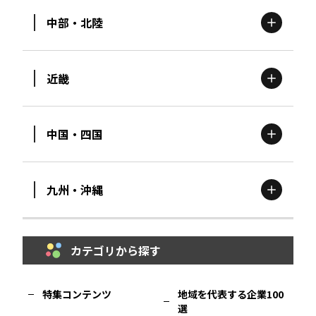
中部・北陸
茨城
エリア
青森
エリア
近畿
新潟
エリア
栃木
エリア
岩手
エリア
中国・四国
滋賀
エリア
富山
エリア
群馬
エリア
宮城
エリア
九州・沖縄
鳥取
エリア
京都
エリア
石川
エリア
埼玉
エリア
秋田
エリア
カテゴリから探す
福岡
エリア
島根
エリア
大阪市
エリア
福井
エリア
千葉
エリア
山形
エリア
特集コンテンツ
地域を代表する企業100
選