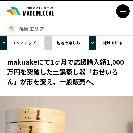
福岡エリア
エリアから探す
エリアトップ
地域を楽しむ
地域を知る
北海道エリア
青森エリア
岩手エリア
宮城エリア
makuakeにて1ヶ月で応援購入額1,000
秋田エリア
山形エリア
万円を突破した土鍋蒸し器「おせいろ
福島エリア
茨城エリア
ん」が形を変え、一般販売へ。
栃木エリア
群馬エリア
埼玉エリア
千葉エリア
東京23区エリア
多摩エリア
神奈川エリア
新潟エリア
富山エリア
石川エリア
福井エリア
山梨エリア