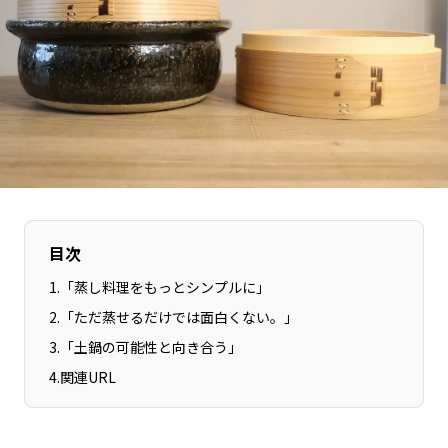
長野エリア
岐阜エリア
静岡エリア
愛知エリア
三重エリア
滋賀エリア
京都エリア
大阪市エリア
北摂エリア
堺・泉州エリア
河内エリア
兵庫エリア
奈良エリア
和歌山エリア
鳥取エリア
島根エリア
目次
岡山エリア
広島エリア
1
.
「蒸し料理をもっとシンプルに」
山口エリア
徳島エリア
2
.
「ただ蒸せるだけでは面白くない。」
香川エリア
愛媛エリア
3
.
「土鍋の可能性と向き合う」
高知エリア
福岡エリア
4
.
関連URL
佐賀エリア
長崎エリア
熊本エリア
大分エリア