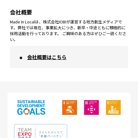
会社概要
沖縄
エリア
高知
エリア
Made In Localは、株式会社IOBIが運営する地方創生メディアで
す。弊社では現在、事業拡大につき、新卒・中途ともに積極的に
採用活動を行っております。 ご興味のある方はぜひご一読くださ
い。
会社概要はこちら