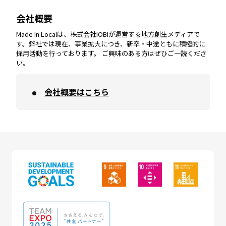
会社概要
沖縄
エリア
高知
エリア
Made In Localは、株式会社IOBIが運営する地方創生メディアで
す。弊社では現在、事業拡大につき、新卒・中途ともに積極的に
採用活動を行っております。 ご興味のある方はぜひご一読くださ
い。
会社概要はこちら