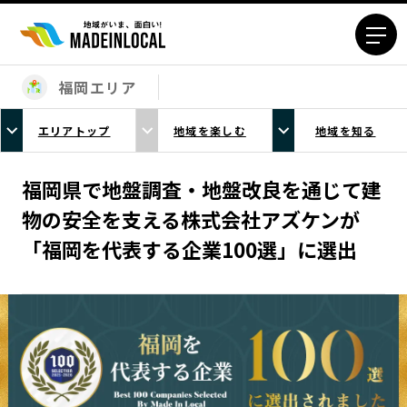
福岡エリア
エリアから探す
エリアトップ
地域を楽しむ
地域を知る
北海道エリア
青森エリア
岩手エリア
宮城エリア
福岡県で地盤調査・地盤改良を通じて建
秋田エリア
山形エリア
物の安全を支える株式会社アズケンが
福島エリア
茨城エリア
「福岡を代表する企業100選」に選出
栃木エリア
群馬エリア
埼玉エリア
千葉エリア
東京23区エリア
多摩エリア
神奈川エリア
新潟エリア
富山エリア
石川エリア
福井エリア
山梨エリア