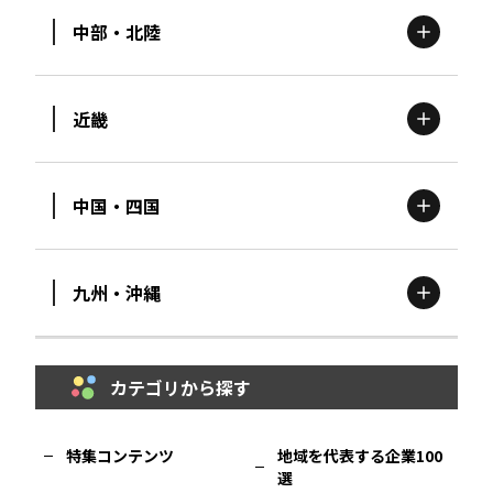
中部・北陸
茨城
エリア
青森
エリア
近畿
新潟
エリア
栃木
エリア
岩手
エリア
中国・四国
滋賀
エリア
富山
エリア
群馬
エリア
宮城
エリア
九州・沖縄
鳥取
エリア
京都
エリア
石川
エリア
埼玉
エリア
秋田
エリア
カテゴリから探す
福岡
エリア
島根
エリア
大阪市
エリア
福井
エリア
千葉
エリア
山形
エリア
特集コンテンツ
地域を代表する企業100
選