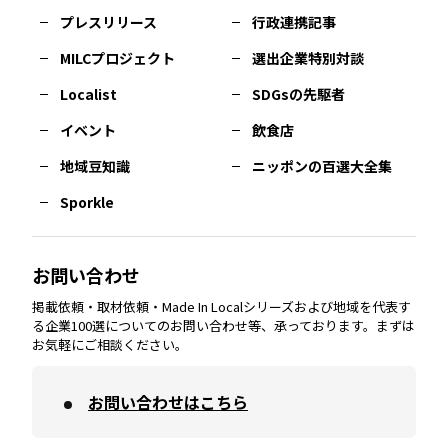
佐賀
エリア
岡山
エリア
北摂
エリア
長野
エリア
東京23区
エリア
福島
エリア
プレスリリース
行政連携記事
MILCプロジェクト
選出企業特別対談
長崎
エリア
広島
エリア
堺・泉州
エリア
岐阜
エリア
多摩
エリア
Localist
SDGsの先駆者
イベント
飲食店
熊本
エリア
山口
エリア
河内
エリア
静岡
エリア
神奈川
エリア
地域豆知識
ニッポンの百選大全集
Sporkle
大分
エリア
徳島
エリア
兵庫
エリア
愛知
エリア
山梨
エリア
お問い合わせ
掲載依頼・取材依頼・Made In Localシリーズおよび地域を代表す
宮崎
エリア
香川
エリア
奈良
エリア
三重
エリア
る企業100選についてのお問い合わせ等、承っております。まずは
お気軽にご相談ください。
お問い合わせはこちら
鹿児島
エリア
愛媛
エリア
和歌山
エリア