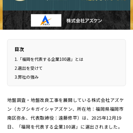
長野エリア
岐阜エリア
静岡エリア
愛知エリア
三重エリア
滋賀エリア
京都エリア
大阪市エリア
北摂エリア
堺・泉州エリア
目次
河内エリア
兵庫エリア
1
.
「福岡を代表する企業100選」とは
奈良エリア
和歌山エリア
2
.
選出を受けて
鳥取エリア
島根エリア
3
.
弊社の強み
岡山エリア
広島エリア
山口エリア
徳島エリア
地盤調査・地盤改良工事を展開している株式会社アズケ
香川エリア
愛媛エリア
ン（カブシキガイシャアズケン、所在地：福岡県福岡市
高知エリア
福岡エリア
南区弥永、代表取締役：遠藤修平）は、2025年12月19
佐賀エリア
長崎エリア
日、「福岡を代表する企業100選」に選出されました。
熊本エリア
大分エリア