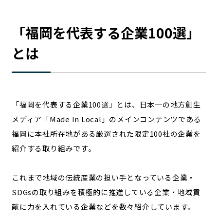
宮崎エリア
鹿児島エリア
沖縄エリア
「
福岡
を代表する企業100選」
とは
カテゴリから探す
特集コンテンツ
地域を代表する 企業100選
プレスリリース
行政連携記事
「
福岡
を代表する企業100選」とは、日本一の地方創生
MILCプロジェクト
選出企業特別対談
メディア「Made In Local」のメインコンテンツである
Localist
SDGsの先駆者
福岡
に本社所在地がある厳選された限定100社の企業を
イベント
飲食店
紹介する取り組みです。
地域豆知識
ニッポンの百選大全集
Sporkle
これまで地域の伝統産業の担い手となっている企業・
SDGsの取り組みを積極的に推進している企業・地域貢
献に力を入れている企業などを数々紹介しています。
「人」から探す