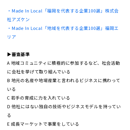
記事ライター
アンバサダー
・Made In Local「
福岡
を代表する企業100選」
株式会
社アズケン
お問い合わせ
会社概要
・Made In Local「地域を代表する企業100選」
福岡
エ
リア
▶︎審査基準
A 地域コミュニティに積極的に参加するなど、社会活動
に会社を挙げて取り組んでいる
B 地元の名産や地場産業と言われるビジネスに携わって
いる
C 若手の育成に力を入れている
D 他社にはない独自の技術やビジネスモデルを持ってい
る
E 成長マーケットで事業をしている