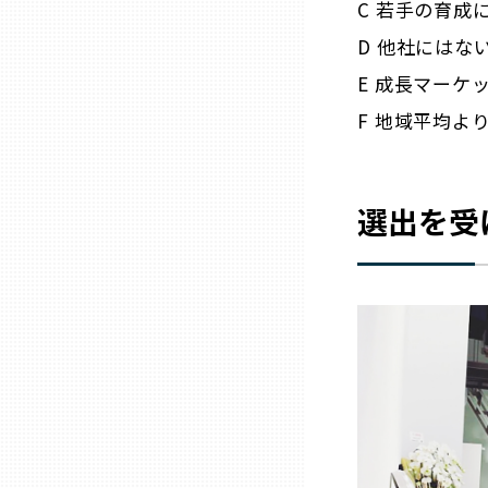
C 若手の育成
D 他社には
三重
E 成長マーケ
滋賀
F 地域平均よ
京都
選出を受
大阪市
北摂
堺・泉州
河内