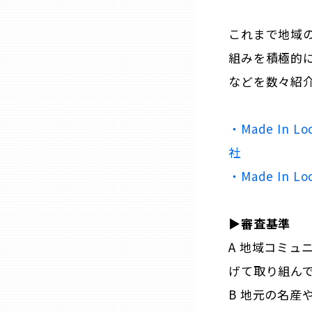
これまで地域の
石川
組みを積極的
などを数々紹
福井
・Made In Lo
山梨
社
長野
・Made In 
岐阜
▶︎審査基準
A 地域コミュ
静岡
げて取り組ん
B 地元の名産
愛知