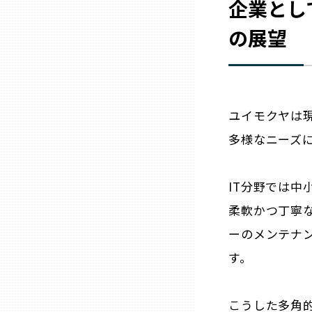
企業とし
の展望
熊本
大分
ユイモクヤは
宮崎
多様なニーズ
鹿児島
IT分野では中
柔軟かつ丁寧
沖縄
ーのメンテナ
す。
こうした多角