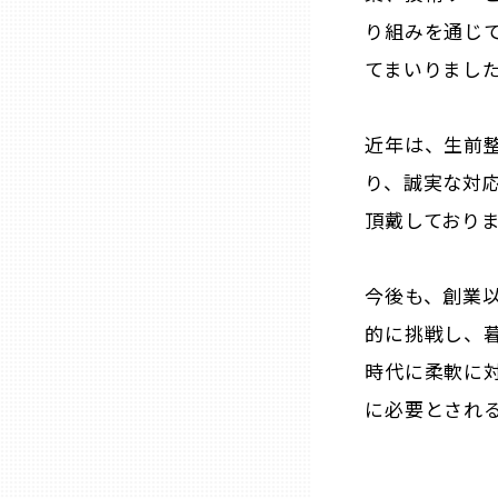
山口
り組みを通じ
てまいりまし
徳島
近年は、生前
香川
り、誠実な対
頂戴しており
愛媛
高知
今後も、創業
的に挑戦し、
福岡
時代に柔軟に
に必要とされ
佐賀
長崎