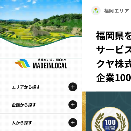
福岡エリア
福岡県
サービ
クヤ株
企業10
エリアから探す
企画から探す
北海道
特集コンテンツ
人から探す
青森