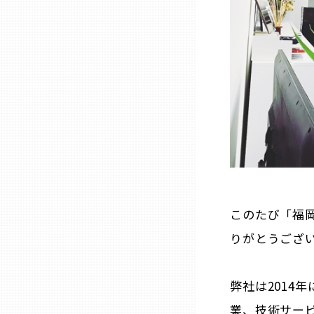
兵庫
奈良
和歌山
鳥取
島根
このたび「福岡
岡山
りがとうござ
広島
弊社は2014
業、技術サー