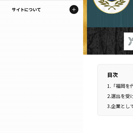
地域を代表する企業100選
記事ライター
サイトについて
岩手
プレスリリース
アンバサダー
私たちの理念
宮城
行政連携記事
お問い合わせ
MILCプロジェクト
秋田
運営会社情報
選出企業特別対談
山形
Localist
目次
SDGsの先駆者
福島
1
.
「福岡を代
2
.
選出を受
イベント
茨城
3
.
企業とし
飲食店
栃木
地域豆知識