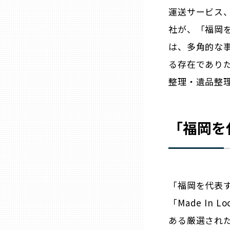
ニッポンの百選大全集
群馬
運送サービス
社が、「福岡を
Sporkle
埼玉
は、多角的な
る存在であり
千葉
整理・遺品整
東京23区
「
福岡
を
多摩地域
神奈川
「
福岡
を代表
新潟
「Made In
ある厳選された
富山