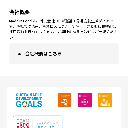
会社概要
沖縄
エリア
高知
エリア
Made In Localは、株式会社IOBIが運営する地方創生メディアで
す。弊社では現在、事業拡大につき、新卒・中途ともに積極的に
採用活動を行っております。 ご興味のある方はぜひご一読くださ
い。
会社概要はこちら