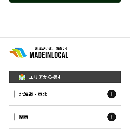
宮崎エリア
鹿児島エリア
沖縄エリア
カテゴリから探す
特集コンテンツ
地域を代表する 企業100選
プレスリリース
行政連携記事
MILCプロジェクト
選出企業特別対談
Localist
SDGsの先駆者
エリアから探す
イベント
飲食店
北海道・東北
地域豆知識
ニッポンの百選大全集
Sporkle
関東
北海道
エリア
「人」から探す