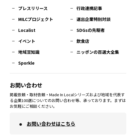
佐賀
エリア
岡山
エリア
北摂
エリア
長野
エリア
東京23区
エリア
福島
エリア
プレスリリース
行政連携記事
MILCプロジェクト
選出企業特別対談
長崎
エリア
広島
エリア
堺・泉州
エリア
岐阜
エリア
多摩
エリア
Localist
SDGsの先駆者
イベント
飲食店
熊本
エリア
山口
エリア
河内
エリア
静岡
エリア
神奈川
エリア
地域豆知識
ニッポンの百選大全集
Sporkle
大分
エリア
徳島
エリア
兵庫
エリア
愛知
エリア
山梨
エリア
お問い合わせ
掲載依頼・取材依頼・Made In Localシリーズおよび地域を代表す
宮崎
エリア
香川
エリア
奈良
エリア
三重
エリア
る企業100選についてのお問い合わせ等、承っております。まずは
お気軽にご相談ください。
お問い合わせはこちら
鹿児島
エリア
愛媛
エリア
和歌山
エリア