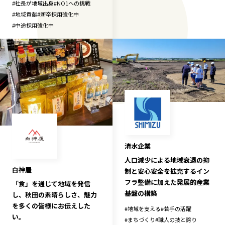
#
社長が地域出身
#
NO1への挑戦
宮崎エリア
鹿児島エリア
#
地域貢献
#
新卒採用強化中
沖縄エリア
#
中途採用強化中
カテゴリから探す
特集コンテンツ
地域を代表する 企業100選
プレスリリース
行政連携記事
MILCプロジェクト
選出企業特別対談
Localist
SDGsの先駆者
清水企業
イベント
飲食店
人口減少による地域衰退の抑
地域豆知識
ニッポンの百選大全集
白神屋
制と安心安全を拡充するイン
Sporkle
フラ整備に加えた発展的産業
「食」を通じて地域を発信
基盤の構築
し、秋田の素晴らしさ、魅力
を多くの皆様にお伝えした
#
地域を支える
#
若手の活躍
い。
「人」から探す
#
まちづくり
#
職人の技と誇り