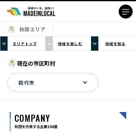
秋田エリア
エリアから探す
エリアトップ
地域を楽しむ
地域を知る
北海道エリア
青森エリア
岩手エリア
宮城エリア
現在の市区町村
秋田エリア
山形エリア
福島エリア
茨城エリア
栃木エリア
群馬エリア
埼玉エリア
千葉エリア
東京23区エリア
多摩エリア
COMPANY
神奈川エリア
新潟エリア
富山エリア
石川エリア
秋田を代表する企業100選
福井エリア
山梨エリア