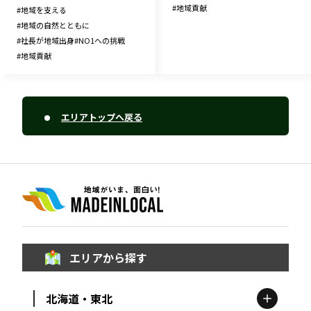
#
地域貢献
#
地域を支える
記事ライター
アンバサダー
#
地域の自然とともに
#
社長が地域出身
#
NO1への挑戦
#
地域貢献
お問い合わせ
会社概要
エリアトップへ戻る
エリアから探す
北海道・東北