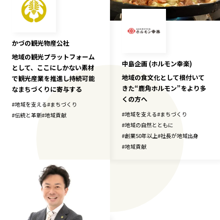
長野エリア
岐阜エリア
静岡エリア
愛知エリア
かづの観光物産公社
三重エリア
滋賀エリア
地域の観光プラットフォーム
京都エリア
大阪市エリア
中島企画 (ホルモン幸楽)
として、ここにしかない素材
北摂エリア
堺・泉州エリア
地域の食文化として根付いて
で観光産業を推進し持続可能
きた“鹿角ホルモン”をより多
河内エリア
兵庫エリア
なまちづくりに寄与する
くの方へ
奈良エリア
和歌山エリア
#
地域を支える
#
まちづくり
#
地域を支える
#
まちづくり
#
伝統と革新
#
地域貢献
鳥取エリア
島根エリア
#
地域の自然とともに
岡山エリア
広島エリア
#
創業50年以上
#
社長が地域出身
#
地域貢献
山口エリア
徳島エリア
香川エリア
愛媛エリア
高知エリア
福岡エリア
佐賀エリア
長崎エリア
熊本エリア
大分エリア